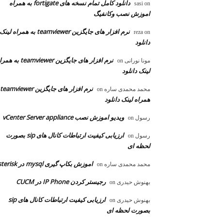
دانلود کامل تمام نسخه های fortigate به همراه
sasi
on
اموزش نصب وکانفیگ
نرم افزار های جایگزین teamviewer به همراه لینک
reza
on
دانلود
نرم افزار های جایگزین teamviewer به
مونا نورانی
on
لینک دانلود
محمد محمدی ساره
on
همراه لینک دانلود
ویدیو اموزش نصب vCenter Server appliance
رسول
on
ارزیابی کیفیت ارتباطات کانال های sip بصورت
رسول
on
لحظه ای
اموزش بکاپ گیری mysql در asterisk
محمد محمدی ساره
on
رجیستر کردن IP Phone در CUCM
بهنوش حیدری
on
ارزیابی کیفیت ارتباطات کانال های sip
بهنوش حیدری
on
بصورت لحظه ای