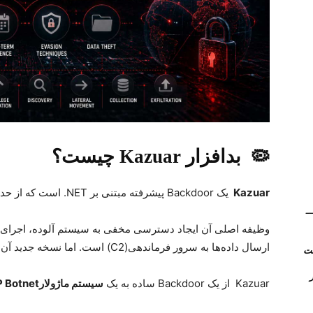
🦠
بدافزار
Kazuar
چیست؟
Kazuar
یک
Backdoor
پیشرفته مبتنی بر
.NET
است که از حدود سال 2017 ا
(Kerio Control) __
وظیفه اصلی آن ایجاد دسترسی مخفی به سیستم آلوده، اجرای
ارسال داده‌ها به سرور فرماندهی
(C2)
است. اما نسخه جدید آن ی
روتر
Kazuar
از یک
Backdoor
ساده به یک
سیستم ماژولار
 Botnet