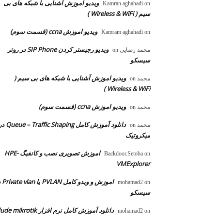
ویدیو اموزش آشنایی با شبکه های بی
Kamran aghahadi
on
سیم ( Wireless & WiFi )
ویدیو اموزش ccna (قسمت سوم)
Kamram aghahadi
on
ویدیو رجیستر کردن SIP Phone در روتر
محمد رضایی
on
سیسکو
ویدیو اموزش آشنایی با شبکه های بی سیم (
محمد
on
Wireless & WiFi )
ویدیو اموزش ccna (قسمت سوم)
محمد
on
دانلود آموزش کامل  – Traffic Shaping
محمد
on
میکروتیک
اموزش تصویری نصب و کانفیگ HPE-
Backdoor.Setoba
on
VMExplorer
اموزش و ویدو
mohamad2
on
سیسکو
دانلود آموزش کامل نرم افزار dude mikrotik
mohamad2
on