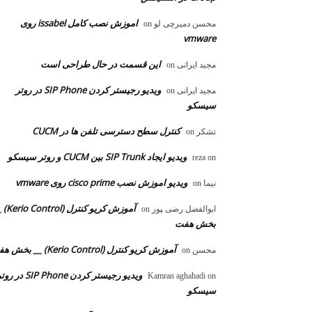
اموزش نصب کامل issabel روی
محسن دمیرچی لو
on
vmware
این قسمت در حال طراحی است
مجید ایرانی
on
ویدیو رجیستر کردن SIP Phone در روتر
مجید ایرانی
on
سیسکو
کنترل سطح دسترسی تلفن ها در CUCM
تشکر
on
ویدیو ایجاد SIP Trunk بین CUCM و روتر سیسکو
reza
on
ویدیو اموزش نصب cisco prime روی vmware
نیما
on
آموزش کریو کنترل 
ابوالفضل رضی ‍‍پور
on
بخش هفت
آموزش کریو کنترل (Kerio Control) __ بخش هفت
محسن
on
ویدیو رجیستر کردن SIP Phone در 
Kamran aghahadi
on
سیسکو