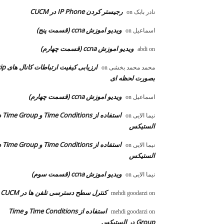
رجیستر کردن IP Phone در CUCM
نادر بابک
on
ویدیو اموزش ccna (قسمت پنج)
اسماعیل
on
ویدیو اموزش ccna (قسمت چهارم)
abdi
on
ارزیابی کیفیت ارتباطات ک
محمد محمد بخشی
on
بصورت لحظه ای
ویدیو اموزش ccna (قسمت چهارم)
اسماعیل
on
استفاده از ons
نیما الایی
on
الستیکس
استفاده از ons
نیما الایی
on
الستیکس
ویدیو اموزش ccna (قسمت سوم)
نیما الایی
on
کنترل سطح دسترسی تلفن ها در CUCM
mehdi goodarzi
on
استفاده از Time Conditions و Time
mehdi goodarzi
on
Group در الستیکس