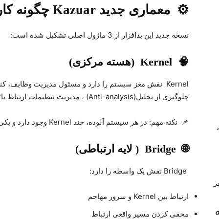
⚙️
معماری جدید
Kazuar
چگونه کار
نسخه جدید این بدافزار از 3 ماژول اصلی تشکیل شده است
:
🧠
Kernel
(هسته مرکزی)
Kernel
نقش مغز سیستم را دارد و مسئول مدیریت وظایف، کن
جلوگیری از تحلیل
(Anti-analysis)
، مدیریت تنظیمات ارتباط با
2
📌
نکته مهم: در هر سیستم آلوده، چند
Kernel
وجود دارد و یکی 
Queue در
🌐
Bridge
( لایه ارتباطی)
Bridge
نقش یک واسطه را دارد
:
 کامل PVLAN یا Private vlan در
ارتباط بین
Kernel
و سرور مهاجم
مخفی کردن مسیر واقعی ارتباط