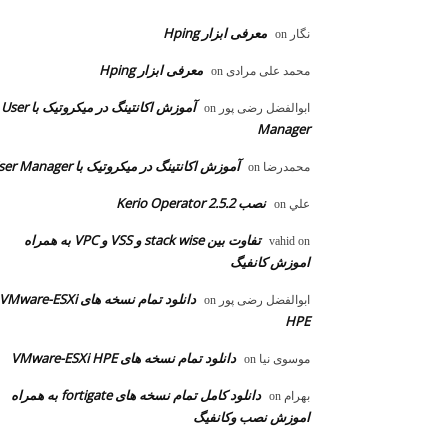
معرفی ابزار Hping
نگار
on
معرفی ابزار Hping
محمد علی مرادی
on
آموزش اکانتینگ در میکروتیک با User
ابوالفضل رضی پور
on
Manager
آموزش اکانتینگ در میکروتیک با User Manager
محمدرضا
on
نصب Kerio Operator 2.5.2
علي
on
تفاوت بین stack wise و VSS و VPC به همراه
vahid
on
اموزش کانفیگ
دانلود تمام نسخه های VMware-ESXi
ابوالفضل رضی پور
on
HPE
دانلود تمام نسخه های VMware-ESXi HPE
موسوی نیا
on
دانلود کامل تمام نسخه های fortigate به همراه
بهرام
on
اموزش نصب وکانفیگ