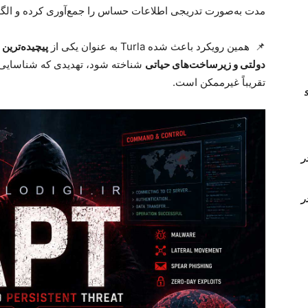
مدت به‌صورت تدریجی اطلاعات حساس را جمع‌آوری کرده و الگوه
📌
همین رویکرد باعث شده
Turla
به عنوان یکی از
پیچیده‌ترین
دولتی و زیرساخت‌های حیاتی
شناخته شود، تهدیدی که شناسایی آن
تقریباً غیرممکن است
.
انال های sip
Time Conditi و Time Group در
Time Conditi و Time Group در