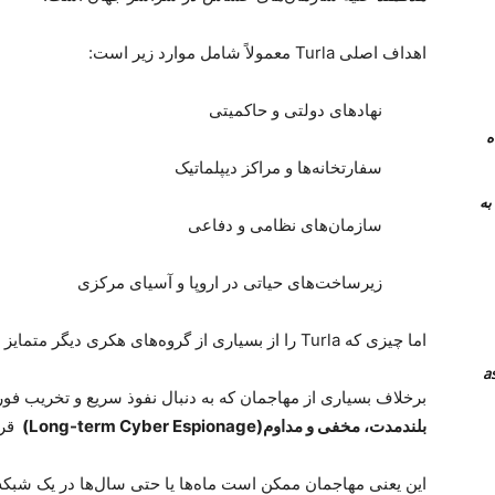
اهداف اصلی
Turla
معمولاً شامل موارد زیر است
:
نهادهای دولتی و حاکمیتی
 همراه
سفارتخانه‌ها و مراکز دیپلماتیک
نرم افزار های جایگزین teamviewer به
سازمان‌های نظامی و دفاعی
زیرساخت‌های حیاتی در اروپا و آسیای مرکزی
اما چیزی که
Turla
را از بسیاری از گروه‌های هکری دیگر متمایز 
برخلاف بسیاری از مهاجمان که به دنبال نفوذ سریع و تخریب فو
بلندمدت، مخفی و مداوم
(Long-term Cyber Espionage)
قرا
این یعنی مهاجمان ممکن است ماه‌ها یا حتی سال‌ها در یک شبکه 