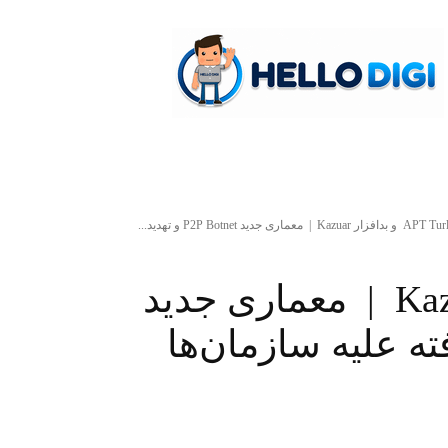
hellodigi
A و بدافزار Kazuar | معماری جدید P2P Botnet و تهدید...
APT Turla و بدافزار Kazuar | معماری جدید