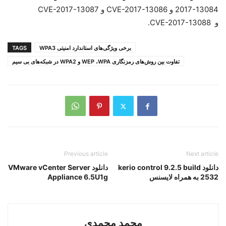
2017-13084 و CVE-2017-13086 و CVE-2017-13087
و CVE-2017-13088.
برخی ویژگی‌های استاندارد امنیتی WPA3
TAGS
تفاوت بین روش‌های رمزنگاری WEP ،WPA و WPA2 در شبکه‌های بی سیم
Previous article
Next article
دانلود kerio control 9.2.5 build
دانلود VMware vCenter Server
2532 به همراه لایسنس
Appliance 6.5U1g
محمد محمدی