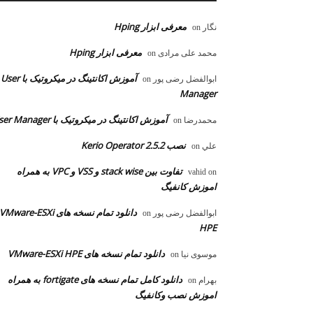
معرفی ابزار Hping
نگار
on
معرفی ابزار Hping
محمد علی مرادی
on
آموزش اکانتینگ در میکروتیک با User
ابوالفضل رضی پور
on
Manager
آموزش اکانتینگ در میکروتیک با User Manager
محمدرضا
on
نصب Kerio Operator 2.5.2
علي
on
تفاوت بین stack wise و VSS و VPC به همراه
vahid
on
اموزش کانفیگ
دانلود تمام نسخه های VMware-ESXi
ابوالفضل رضی پور
on
HPE
دانلود تمام نسخه های VMware-ESXi HPE
موسوی نیا
on
دانلود کامل تمام نسخه های fortigate به همراه
بهرام
on
اموزش نصب وکانفیگ