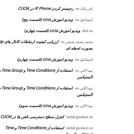
رجیستر کردن IP Phone در CUCM
نادر بابک
on
ویدیو اموزش ccna (قسمت پنج)
اسماعیل
on
ویدیو اموزش ccna (قسمت چهارم)
abdi
on
ارزیابی کیفیت ارتباطات ک
محمد محمد بخشی
on
بصورت لحظه ای
ویدیو اموزش ccna (قسمت چهارم)
اسماعیل
on
استفاده از ons
نیما الایی
on
الستیکس
استفاده از ons
نیما الایی
on
الستیکس
ویدیو اموزش ccna (قسمت سوم)
نیما الایی
on
کنترل سطح دسترسی تلفن ها در CUCM
mehdi goodarzi
on
استفاده از Time Conditions و Time
mehdi goodarzi
on