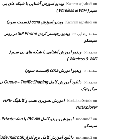
ویدیو اموزش آشنایی با شبکه های بی
Kamran aghahadi
on
سیم ( Wireless & WiFi )
ویدیو اموزش ccna (قسمت سوم)
Kamram aghahadi
on
ویدیو رجیستر کردن SIP Phone در روتر
محمد رضایی
on
سیسکو
ویدیو اموزش آشنایی با شبکه های بی سیم (
محمد
on
Wireless & WiFi )
ویدیو اموزش ccna (قسمت سوم)
محمد
on
دانلود آموزش کامل  – Traffic Shaping
محمد
on
میکروتیک
اموزش تصویری نصب و کانفیگ HPE-
Backdoor.Setoba
on
VMExplorer
اموزش و ویدو
mohamad2
on
سیسکو
دانلود آموزش کامل نرم افزار dude mikrotik
mohamad2
on