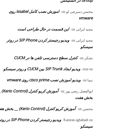
Group در الستیکس
اموزش نصب کامل issabel روی
محسن دمیرچی لو
on
vmware
این قسمت در حال طراحی است
مجید ایرانی
on
ویدیو رجیستر کردن SIP Phone در روتر
مجید ایرانی
on
سیسکو
کنترل سطح دسترسی تلفن ها در CUCM
تشکر
on
ویدیو ایجاد SIP Trunk بین CUCM و روتر سیسکو
reza
on
ویدیو اموزش نصب cisco prime روی vmware
نیما
on
آموزش کریو کنترل 
ابوالفضل رضی ‍‍پور
on
بخش هفت
آموزش کریو کنترل (Kerio Control) __ بخش هفت
محسن
on
ویدیو رجیستر کردن SIP Phone در 
Kamran aghahadi
on
سیسکو