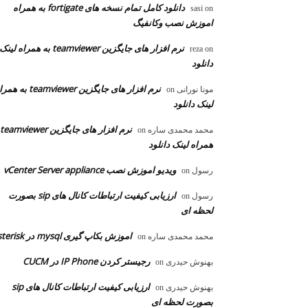
دانلود کامل تمام نسخه های fortigate به همراه
sasi
on
اموزش نصب وکانفیگ
نرم افزار های جایگزین teamviewer به همراه لینک
reza
on
دانلود
نرم افزار های جایگزین teamviewer به
مونا نورانی
on
لینک دانلود
محمد محمدی ساره
on
همراه لینک دانلود
ویدیو اموزش نصب vCenter Server appliance
رسول
on
ارزیابی کیفیت ارتباطات کانال های sip بصورت
رسول
on
لحظه ای
اموزش بکاپ گیری mysql در asterisk
محمد محمدی ساره
on
رجیستر کردن IP Phone در CUCM
بهنوش حیدری
on
ارزیابی کیفیت ارتباطات کانال های sip
بهنوش حیدری
on
بصورت لحظه ای