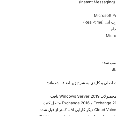
Real-ti)
ام
سرویس Unified Messaging یا پیام‌رسانی یکپارچه در تمامی محصولات Windows Server 2019 یافت
می‌شود. در واقع وقتی Skype for Business Server را به Exchange 2013 و Exchange 2016 متصل کنید،
قابلیت فوق فعال می‌شود. در نسخه جدید با تمرکز بر روی Cloud Voicemail دیگر کارایی UM کمتر از قبل شده