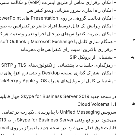
– امکان برقراری تماس از طریق اینترنت (VoIP) و مکالمه متنی (Instant Messaging)
– امکان راه اندازی سرور میزبانی ویدئو کنفرانس
– امکان فعالیت گروهی بر روی Presentation های Microsoft PowerPoint
– امکان ویرایش یک فایل توسط افراد حاضر در کنفرانس به صورت آنی (me
– امکان مدیریت کنفرانس‌های در حال اجرا و تغییر وضعیت هر کد
 همراه
– همگام سازی کامل با Microsoft Exchange و Microsoft Outlook
– برقراری بالاترین امنیت رای کنفرانس‌های محرمانه
نرم افزار های جایگزین teamviewer به
– پشتیبانی از پروتکل SIP
– رمزگذاری جلسات با پشتیبانی از تکنولوژی‌های TLS و SRTP
– امکان اشتراک گذاری صفحه Desktop و حتی نرم افزارهای نصب شده
– پشتیبانی کامل از موبایل‌های همراه iOS و Apple و BlackBerry
در نسخه جدید Skype for Business Server 2019 چهار قابلیت اصلی و کلیدی به شرح زیر اضافه شده‌اند:
1. Cloud Voicemail