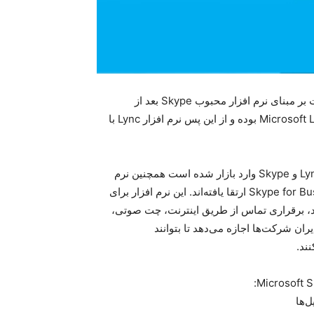
سلام Skype for Business اولین محصول شرکت مایکروسافت بر مبنای نرم افزار محبوب Skype بعد از
خریداری این شرکت است. این نرم افزار در واقع نسل جدید Microsoft Lync بوده و از این پس نرم افزار Lync با
این نرم افزار جدید با قابلیت‌های فراوان و ترکیب دو نرم افزار Lync و Skype وارد بازار شده است همچنین نرم
افزارهای Microsoft Lync Online و Office 365 نیز به Skype for Business ارتقا یافته‌اند. این نرم افزار برای
ارد، برقراری تماس از طریق اینترنت، چت صوتی،
ران شرکت‌ها اجازه می‌دهد تا بتوانند
ند.
‌ها