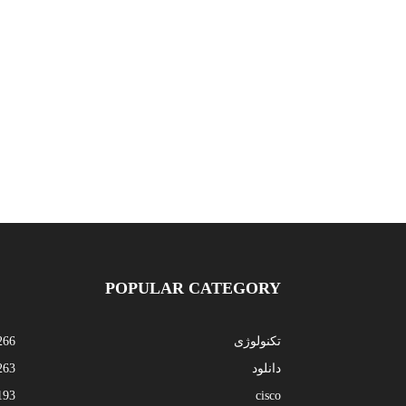
POPULAR CATEGORY
تکنولوژی
266
دانلود
263
193
cisco