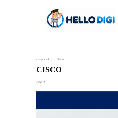
hellodigi
Home
شبکه
cisco
CISCO
cisco