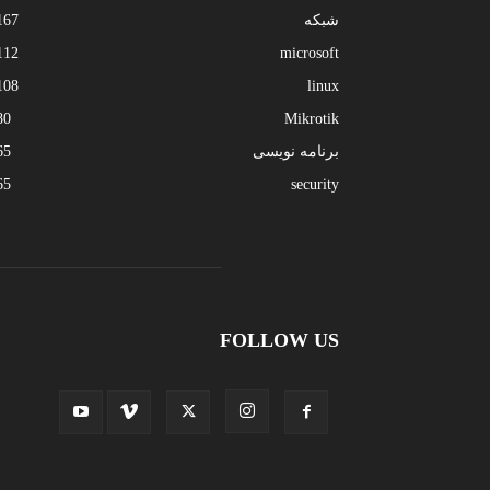
شبکه
167
112
microsoft
108
linux
80
Mikrotik
برنامه نویسی
65
65
security
FOLLOW US