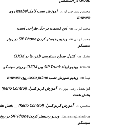
Group در الستیکس
اموزش نصب کامل issabel روی
محسن دمیرچی لو
on
vmware
این قسمت در حال طراحی است
مجید ایرانی
on
ویدیو رجیستر کردن SIP Phone در روتر
مجید ایرانی
on
سیسکو
کنترل سطح دسترسی تلفن ها در CUCM
تشکر
on
ویدیو ایجاد SIP Trunk بین CUCM و روتر سیسکو
reza
on
ویدیو اموزش نصب cisco prime روی vmware
نیما
on
آموزش کریو کنترل 
ابوالفضل رضی ‍‍پور
on
بخش هفت
آموزش کریو کنترل (Kerio Control) __ بخش هفت
محسن
on
ویدیو رجیستر کردن SIP Phone در 
Kamran aghahadi
on
سیسکو