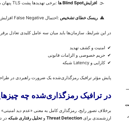
🌫
افزایش
Blind Spot
ها
:
برخی تهدیدها پشت
TLS
پنهان 
⚠
ریسک خطای تشخیص
:
احتمال
False Negative
افزایش 
در این شرایط، سازمان‌ها باید میان سه عامل کلیدی تعادل برقرار
✔
امنیت و کشف تهدید
✔
حریم خصوصی و الزامات قانونی
✔
کارایی و
Latency
شبکه
پایش مؤثر ترافیک رمزگذاری‌شده یک ضرورت راهبردی در طرا
(Kerio Control) __
در ترافیک رمزگذاری‌شده چه چیزه
برخلاف تصور رایج، رمزگذاری کامل به معنی «عدم دید امنیتی»
روتر
ارزشمندی برای
Threat Detection
و
تحلیل رفتاری شبکه
در د