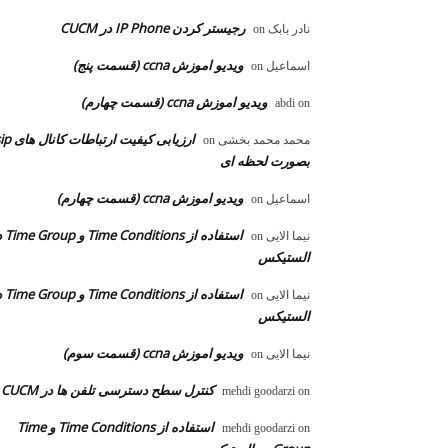
رجیستر کردن IP Phone در CUCM
نادر بابک
on
ویدیو اموزش ccna (قسمت پنج)
اسماعیل
on
ویدیو اموزش ccna (قسمت چهارم)
abdi
on
ارزیابی کیفیت ارتباطات ک
محمد محمد بخشی
on
بصورت لحظه ای
ویدیو اموزش ccna (قسمت چهارم)
اسماعیل
on
استفاده از ons
نیما الایی
on
الستیکس
استفاده از ons
نیما الایی
on
الستیکس
ویدیو اموزش ccna (قسمت سوم)
نیما الایی
on
کنترل سطح دسترسی تلفن ها در CUCM
mehdi goodarzi
on
استفاده از Time Conditions و Time
mehdi goodarzi
on