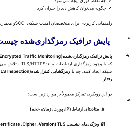
✔
چه نقاط کوری ایجاد می‌شود
✔
چگونه می‌توان کاهش دید را جبران کرد
راهنمایی کاربردی برای متخصصان امنیت شبکه،
SOC
و معماری
 همراه
پایش ترافیک رمزگذاری‌شده چیس
نرم افزار های جایگزین teamviewer به
پایش ترافیک رمزگذاری‌شده
Encrypted Traffic Monitoring)
که با وجود رمزگذاری ارتباطات
مانند
TLS/HTTPS
، تلاش می‌
شبکه ایجاد کنند. چه با
رمزگشایی کنترل‌شده
LS Inspection)
رفتار
.
در این رویکرد، تمرکز معمولاً بر موارد زیر است
:
📡
متادیتای ارتباط
(
IP
، پورت، زمان، حجم)
🔐
ویژگی‌های نشست
TLS
(
Version
،
Cipher
،
ertificate