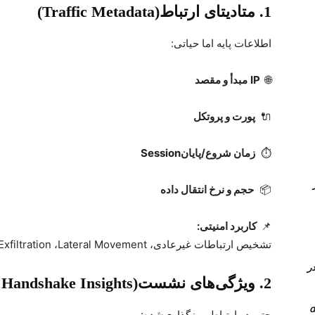
1. متادیتای ارتباط
(Traffic Metadata)
اطلاعات پایه اما حیاتی
:
🌐
IP
مبدأ و مقصد
🔌
پورت و پروتکل
⏱
زمان شروع/پایان
Session
Queue در
📦
حجم و نرخ انتقال داده
📌
کاربرد امنیتی
:
تشخیص ارتباطات غیرعادی،
Lateral Movement
،
Exfiltration
 کامل PVLAN یا Private vlan در
2
.
ویژگی‌های نشست
Handshake Insights)
حتی در ارتباط رمزگذاری‌شده
: