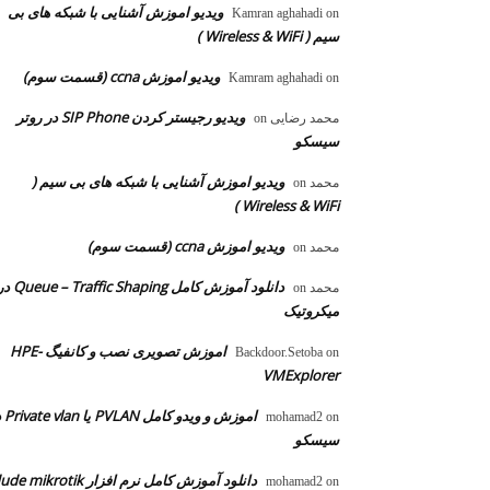
ویدیو اموزش آشنایی با شبکه های بی
Kamran aghahadi
on
سیم ( Wireless & WiFi )
ویدیو اموزش ccna (قسمت سوم)
Kamram aghahadi
on
ویدیو رجیستر کردن SIP Phone در روتر
محمد رضایی
on
سیسکو
ویدیو اموزش آشنایی با شبکه های بی سیم (
محمد
on
Wireless & WiFi )
ویدیو اموزش ccna (قسمت سوم)
محمد
on
دانلود آموزش کامل  – Traffic Shaping
محمد
on
میکروتیک
اموزش تصویری نصب و کانفیگ HPE-
Backdoor.Setoba
on
VMExplorer
اموزش و ویدو
mohamad2
on
سیسکو
دانلود آموزش کامل نرم افزار dude mikrotik
mohamad2
on