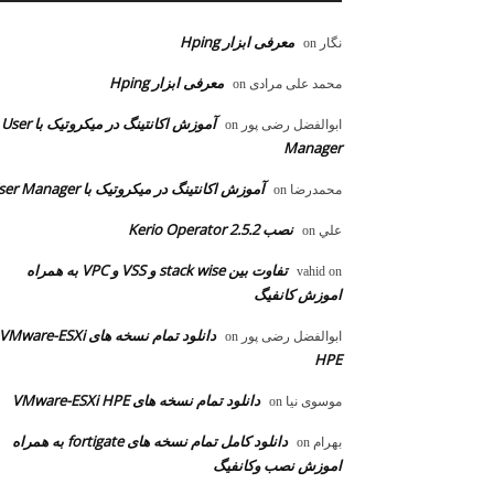
معرفی ابزار Hping
نگار
on
معرفی ابزار Hping
محمد علی مرادی
on
آموزش اکانتینگ در میکروتیک با User
ابوالفضل رضی پور
on
Manager
آموزش اکانتینگ در میکروتیک با User Manager
محمدرضا
on
نصب Kerio Operator 2.5.2
علي
on
تفاوت بین stack wise و VSS و VPC به همراه
vahid
on
اموزش کانفیگ
دانلود تمام نسخه های VMware-ESXi
ابوالفضل رضی پور
on
HPE
دانلود تمام نسخه های VMware-ESXi HPE
موسوی نیا
on
دانلود کامل تمام نسخه های fortigate به همراه
بهرام
on
اموزش نصب وکانفیگ