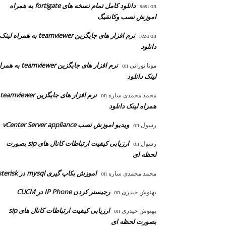
دانلود کامل تمام نسخه های fortigate به همراه
sasi
on
اموزش نصب وکانفیگ
نرم افزار های جایگزین teamviewer به همراه لینک
reza
on
دانلود
نرم افزار های جایگزین teamviewer به
مونا نورانی
on
لینک دانلود
محمد محمدی ساره
on
همراه لینک دانلود
ویدیو اموزش نصب vCenter Server appliance
رسول
on
ارزیابی کیفیت ارتباطات کانال های sip بصورت
رسول
on
لحظه ای
اموزش بکاپ گیری mysql در asterisk
محمد محمدی ساره
on
رجیستر کردن IP Phone در CUCM
بهنوش حیدری
on
ارزیابی کیفیت ارتباطات کانال های sip
بهنوش حیدری
on
بصورت لحظه ای