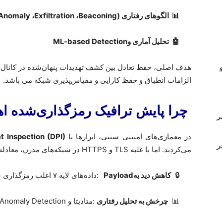
📊
الگوهای رفتاری
(
Beaconing
،
Exfiltration
،
Anomaly
🤖
تحلیل آماری و
ML-based Detection
هدف اصلی، حفظ تعادل بین کشف تهدیدات پنهان‌شده در کانال
انال های sip
الزامات انطباق و حفظ کارایی و مقیاس‌پذیری شبکه می باشد.
چرا پایش ترافیک رمزگذاری‌شده اه
Time Conditi و Time Group در
در معماری‌های امنیتی سنتی، ابزارها با
 Inspection (DPI)
Time Conditi و Time Group در
می‌کردند. اما با غلبه
TLS
و
HTTPS
در شبکه‌های مدرن، معادله
🔒
کاهش دید به
Payload
:
داده‌های لایه ۷ اغلب رمزگذاری شده‌اند
📊
چرخش به تحلیل رفتاری
:
متادیتا و
Anomaly Detection