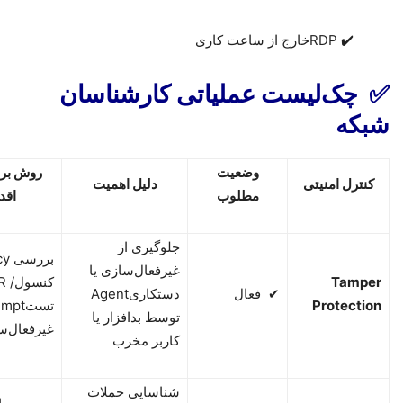
RDP ✔️
خارج از ساعت کاری
✅
چک‌لیست عملیاتی کارشناسان
شبکه
وضعیت
روش بر
کنترل امنیتی
دلیل اهمیت
مطلوب
اقد
جلوگیری از
بررسی
cy
غیرفعال‌سازی یا
Tamper
کنسول
 /
✔
فعال
دستکاری
Agent
Protection
تست
empt
توسط بدافزار یا
غیرفعال‌س
کاربر مخرب
شناسایی حملات