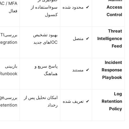
AC / MFA
Access
✔
محدود شده
سوءاستفاده از
فعال
Control
کنسول
Threat
بهبود تشخیص
بررسی
TI
Intelligence
✔
متصل
IOC
های جدید
tegration
Feed
Incident
پاسخ سریع و
بازبینی
Response
✔
مستند
هماهنگ
Runbook
Playbook
Log
امکان تحلیل پس از
بررسی
ge
Retention
✔
تعریف شده
رخداد
etention
Policy