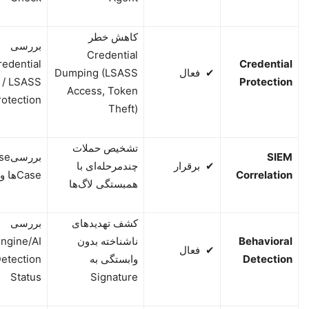
کاهش خطر
بررسی
Credential
redential
Credential
✔
فعال
Dumping (LSASS
 / LSASS
Protection
Access, Token
rotection
Theft)
تشخیص حملات
SIEM
بررسی
se
✔
برقرار
چندمرحله‌ای با
Correlation
Case
ها و
همبستگی لاگ‌ها
کشف تهدیدهای
بررسی
Behavioral
ناشناخته بدون
ngine/AI
✔
فعال
Detection
وابستگی به
etection
Status
Signature