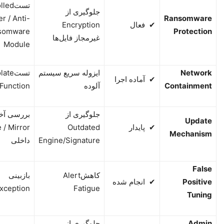
تست
lled
جلوگیری از
er / Anti-
Ransomware
✔
فعال
Encryption
somware
Protection
غیرمجاز فایل‌ها
Module
Network
ایزوله سریع سیستم
تست
late
✔
آماده اجرا
Containment
آلوده
Function
جلوگیری از
بررسی آخ
Update
✔
پایدار
Outdated
 / Mirror
Mechanism
Engine/Signature
داخلی
False
کاهش
Alert
بازبینی
Positive
✔
انجام شده
xception
Fatigue
Tuning
Admin
جلوگیری از