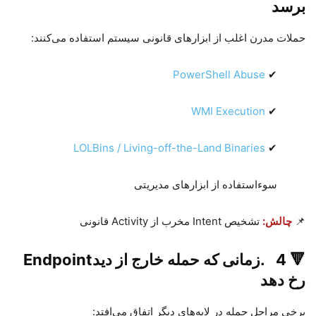
برسد
حملات مدرن اغلب از ابزارهای قانونی سیستم استفاده می‌کنند
:
PowerShell Abuse
✔
WMI Execution
✔
LOLBins / Living-off-the-Land Binaries
✔
سوءاستفاده از ابزارهای مدیریتی
📌
چالش
:
تشخیص
Intent
مخرب از
Activity
قانونی
🔻
4
.
زمانی که حمله خارج از دید
Endpoint
رخ دهد
برخی مراحل حمله در لایه‌های دیگر اتفاق می‌افتد
: