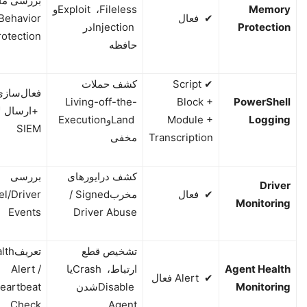
بررسی ما
Memory
Fileless
،
Exploit
و
✔
فعال
/Behavior
Protection
Injection
در
rotection
حافظه
✔
Script
کشف حملات
فعال‌سازی
Living-off-the-
Block +
PowerShell
+
ارسال ل
Logging
Module +
Land
و
Execution
SIEM
Transcription
مخفی
کشف درایورهای
بررسی
Driver
✔
فعال
مخرب
/ Signed
el/Driver
Monitoring
Events
Driver Abuse
تشخیص قطع
تعریف
lth
Agent Health
ارتباط،
Crash
یا
Alert /
✔
Alert
فعال
Monitoring
Disable
شدن
eartbeat
Check
Agent