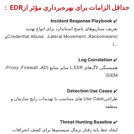
حداقل الزامات برای بهره‌برداری مؤثر از
EDR
:
Incident Response Playbook
✔️
تعریف سناریوهای پاسخ استاندارد برای انواع تهدید
(
Ransomware
،
Lateral Movement
،
Credential Abuse
و
)
…
Log Correlation
✔️
همبستگی لاگ‌های
EDR
با سایر منابع
(
AD
،
Firewall
،
Proxy
،
)
SIEM
Detection Use Cases
✔️
طراحی
Use Case
های متناسب با تهدیدات رایج سازمان و
منطقه
Threat Hunting Baseline
✔️
ایجاد خط پایه رفتار نرمال سیستم‌ها برای کشف انحرافات