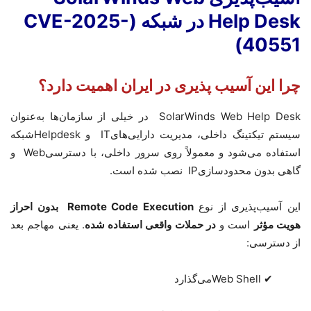
Help Desk در شبکه
(CVE-2025-
40551)
چرا این آسیب پذیری در ایران اهمیت دارد؟
SolarWinds Web Help Desk
در خیلی از سازمان‌ها به‌عنوان
سیستم تیکتینگ داخلی، مدیریت دارایی‌های
IT
و
Helpdesk
شبکه
استفاده می‌شود و معمولاً روی سرور داخلی، با دسترسی
Web
و
گاهی بدون محدودسازی
IP
نصب شده است
.
این آسیب‌پذیری از نوع
Remote Code Execution
بدون احراز
هویت مؤثر
است و
در حملات واقعی استفاده شده
. یعنی مهاجم بعد
از دسترسی
:
✔
Web Shell
می‌گذارد