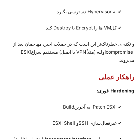
✔
به
Hypervisor
دسترسی بگیرد
✔
کل
VM
ها را
Encrypt
یا
Destroy
کند
و نکته ی خطرناک‌تر این است که در حملات اخیر، مهاجمان بعد از
compromise
اولیه
(مثلاً
VPN
یا ایمیل)
مستقیم سراغ
ESXi
می‌روند
.
راهکار عملی
Hardening
فوری
:
✔
Patch ESXi
به آخرین
Build
✔
غیرفعال‌سازی
SSH
و
ESXi Shell