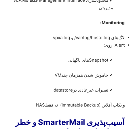
✔
محدودسازی
Management Interface
فقط به
VLAN
مدیریتی
:
Monitoring
لاگ‌های
/var/log/hostd.log
و
vpxa.log
Alert
روی
:
✔
Snapshot
های ناگهانی
✔
خاموش شدن همزمان چند
VM
✔
تغییرات غیرعادی در
datastore
و
بکاپ آفلاین
(Immutable Backup)
نه فقط
NAS
آسیب‌پذیری SmarterMail و خطر