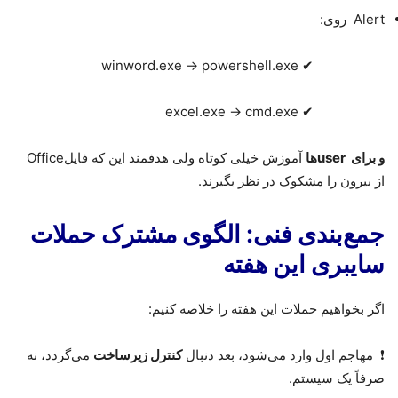
Alert
روی
:
winword.exe → powershell.exe
✔
excel.exe → cmd.exe
✔
و برای
user
ها
آموزش خیلی کوتاه ولی هدفمند این که فایل
Office
از بیرون را مشکوک در نظر بگیرند.
جمع‌بندی فنی: الگوی مشترک حملات
سایبری این هفته
اگر بخواهیم حملات این هفته را خلاصه کنیم
:
❗
مهاجم اول وارد می‌شود، بعد دنبال
کنترل زیرساخت
می‌گردد، نه
صرفاً یک سیستم
.