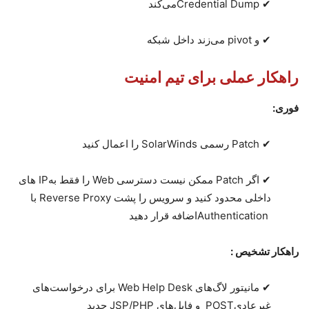
✔
Credential Dump
می‌کند
✔
و
pivot
می‌زند داخل شبکه
راهکار عملی برای تیم امنیت
فوری:
✔
Patch
رسمی
SolarWinds
را اعمال کنید
✔
اگر
Patch
ممکن نیست دسترسی
Web
را فقط به
IP
های
داخلی محدود کنید و سرویس را پشت
Reverse Proxy
با
Authentication
اضافه قرار دهید
راهکار تشخیص
:
✔
مانیتور لاگ‌های
Web Help Desk
برای درخواست‌های
غیرعادی
POST
و فایل‌های
JSP/PHP
جدید