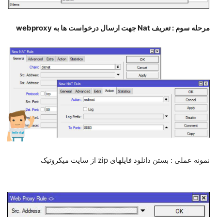
مرحله سوم : تعریف
Nat
جهت ارسال درخواست ها به
webproxy
نمونه عملی : بستن دانلود فایلهای zip از سایت میکروتیک