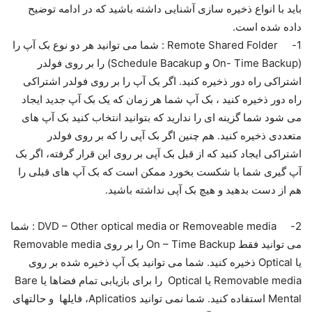
باید با انواع ذخیره سازی آشنایی داشته باشید که در ادامه توضیح
داده شده است.
1- Remote Shared Folder : شما می توانید هر دو نوع بک آپ را
(On- Time Backup و Schedule Bacakup) را بر روی فولدر
اشتراکی راه دور ذخیره کنید. اگر بک آپ را بر روی فولدر اشتراکی
راه دور ذخیره کنید ، بک آپ شما هر زمان که یک بک آپ جدید ایجاد
می شود شما گزینه ای را ندارید که بتوانید انتخاب کنید بک آپ های
متعددی ذخیره کنید. هم چنین اگر بک آپی را که بر روی فولدر
اشتراکی ایجاد کنید که از قبل بک آپی بر روی این قرار گرفته، اگر بک
آپ گیری شما با شکست بخورد ممکن است که بک آپ های قبلی را
هم از دست بدهید و هیچ بک آپی نداشته باشید.
2- DVD – Other optical media or Removeable media : شما
می توانید فقط On – Time Backup را بر روی Removable media
یا Optical ذخیره کنید. شما می توانید بک آپ ذخیره شده بر روی
Removable media یا Optical را برای بازیابی تمام فضاها یا Bare
Mental استفاده کنید. شما نمی توانید Aplicatios، فایلها و حالتهای