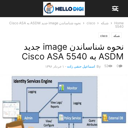
Home
شبکه
cisco
نحوه شناساندن image جدید ASDM به Cisco ASA
5540
شبکه
cisco
نحوه شناساندن image جدید
ASDM به Cisco ASA 5540
52
0
By
اسماعیل حنفی زاده
-
۱ خرداد, ۱۳۹۶