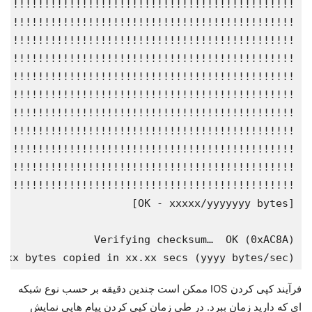
xxx bytes copied in xx.xx secs (yyyy bytes/sec)

فرآیند کپی کردن IOS ممکن است چندین دقیقه بر حسب نوع شبکه
ای که دارید زمان ببرد. در طی زمان کپی کردن پیام هایی نمایش