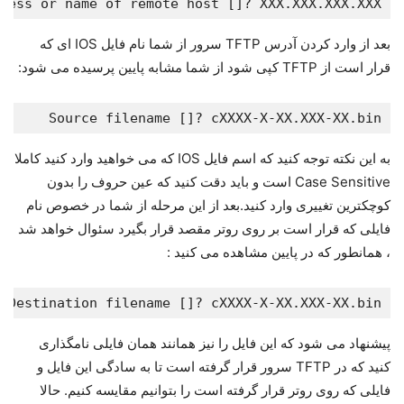
ress or name of remote host []? XXX.XXX.XXX.XXX

بعد از وارد کردن آدرس TFTP سرور از شما نام فایل IOS ای که
قرار است از TFTP کپی شود از شما مشابه پایین پرسیده می شود:
Source filename []? cXXXX-X-XX.XXX-XX.bin

به این نکته توجه کنید که اسم فایل IOS که می خواهید وارد کنید کاملا
Case Sensitive است و باید دقت کنید که عین حروف را بدون
کوچکترین تغییری وارد کنید.بعد از این مرحله از شما در خصوص نام
فایلی که قرار است بر روی روتر مقصد قرار بگیرد سئوال خواهد شد
، همانطور که در پایین مشاهده می کنید :
Destination filename []? cXXXX-X-XX.XXX-XX.bin

پیشنهاد می شود که این فایل را نیز همانند همان فایلی نامگذاری
کنید که در TFTP سرور قرار گرفته است تا به سادگی این فایل و
فایلی که روی روتر قرار گرفته است را بتوانیم مقایسه کنیم. حالا