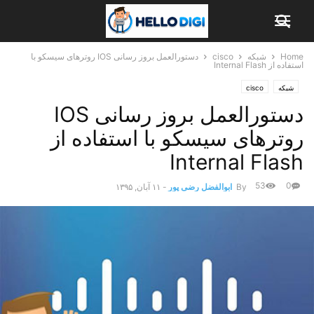
Home
شبکه
cisco
دستورالعمل بروز رسانی IOS روترهای سیسکو با
استفاده از Internal Flash
شبکه
cisco
دستورالعمل بروز رسانی IOS
روترهای سیسکو با استفاده از
Internal Flash
53
0
By
ابوالفضل رضی پور
-
۱۱ آبان, ۱۳۹۵