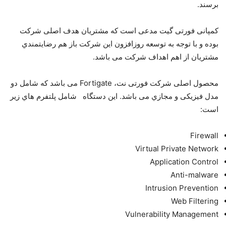
ﺑﺮﺳﻨﺪ.
ﮐﻤﭙﺎﻧﯽ ﻓﻮرﺗﯽ ﮔﯿﺖ ﻣﺪﻋﯽ اﺳﺖ ﮐﻪ ﻣﺸﺘﺮﯾﺎن ﻫﺪف اﺻﻠﯽ ﺷﺮﮐﺖ
ﺑﻮده و ﺑﺎ ﺗﻮﺟﻪ ﺑﻪ ﺗﻮﺳﻌﻪ روزاﻓﺰون اﯾﻦ ﺷﺮﮐﺖ ﺑﺎز ﻫﻢ رﺿﺎﯾﺘﻤﻨﺪي
ﻣﺸﺘﺮﯾﺎن از اﻫﻢ اﻫﺪاف ﺷﺮﮐﺖ ﻣﯽ ﺑﺎﺷﺪ.
ﻣﺤﺼﻮل اﺻﻠﯽ ﺷﺮﮐﺖ ﻓﻮرﺗﯽ ﻧﺖ، Fortigate ﻣﯽ ﺑﺎﺷﺪ ﮐﻪ ﺷﺎﻣﻞ دو
ﻣﺪل ﻓﯿﺰﯾﮑﯽ و ﻣﺠﺎزي ﻣﯽ ﺑﺎﺷﺪ. اﯾﻦ دﺳﺘﮕﺎه ﺷﺎﻣﻞ ﭘﻠﺘﻔﺮم ﻫﺎي زﯾﺮ
اﺳﺖ:
Firewall
Virtual Private Network
Application Control
Anti-malware
Intrusion Prevention
Web Filtering
Vulnerability Management