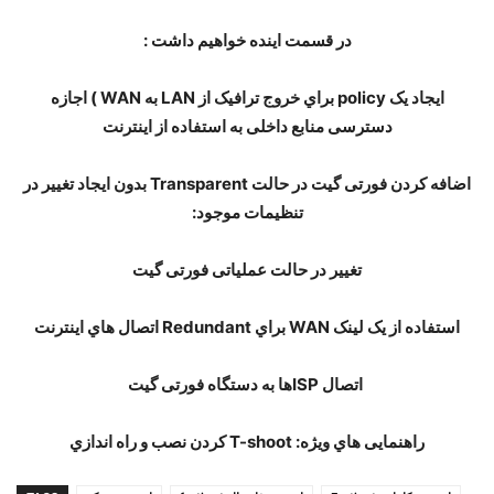
در قسمت اینده خواهیم داشت :
اﯾﺠﺎد ﯾﮏ
policy
ﺑﺮاي ﺧﺮوج ﺗﺮاﻓﯿﮏ از
LAN
ﺑﻪ
WAN
) اﺟﺎزه
دﺳﺘﺮﺳﯽ ﻣﻨﺎﺑﻊ داﺧﻠﯽ ﺑﻪ اﺳﺘﻔﺎده از اﯾﻨﺘﺮﻧﺖ
اﺿﺎﻓﻪ ﮐﺮدن ﻓﻮرﺗﯽ ﮔﯿﺖ در ﺣﺎﻟﺖ
Transparent
ﺑﺪون اﯾﺠﺎد ﺗﻐﯿﯿﺮ در
ﺗﻨﻈﯿﻤﺎت ﻣﻮﺟﻮد:
ﺗﻐﯿﯿﺮ در ﺣﺎﻟﺖ ﻋﻤﻠﯿﺎﺗﯽ ﻓﻮرﺗﯽ ﮔﯿﺖ
اﺳﺘﻔﺎده از ﯾﮏ ﻟﯿﻨﮏ
WAN
ﺑﺮاي
Redundant
اﺗﺼﺎل ﻫﺎي اﯾﻨﺘﺮﻧﺖ
اﺗﺼﺎل
ISP
ﻫﺎ ﺑﻪ دﺳﺘﮕﺎه ﻓﻮرﺗﯽ ﮔﯿﺖ
راﻫﻨﻤﺎﯾﯽ ﻫﺎي وﯾﮋه:
T-shoot
ﮐﺮدن ﻧﺼﺐ و راه اﻧﺪازي