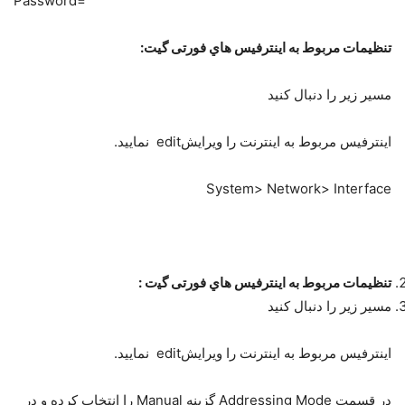
=Password
ﺗﻨﻈﯿﻤﺎت ﻣﺮﺑﻮط ﺑﻪ اﯾﻨﺘﺮﻓﯿﺲ ﻫﺎي ﻓﻮرﺗﯽ ﮔﯿﺖ:
ﻣﺴﯿﺮ زﯾﺮ را دﻧﺒﺎل ﮐﻨﯿﺪ
اﯾﻨﺘﺮﻓﯿﺲ ﻣﺮﺑﻮط ﺑﻪ اﯾﻨﺘﺮﻧﺖ را وﯾﺮاﯾﺶedit ﻧﻤﺎﯾﯿﺪ.
System> Network> Interface
ﺗﻨﻈﯿﻤﺎت ﻣﺮﺑﻮط ﺑﻪ اﯾﻨﺘﺮﻓﯿﺲ ﻫﺎي ﻓﻮرﺗﯽ ﮔﯿت :
ﻣﺴﯿﺮ زﯾﺮ را دﻧﺒﺎل ﮐﻨﯿﺪ
اﯾﻨﺘﺮﻓﯿﺲ ﻣﺮﺑﻮط ﺑﻪ اﯾﻨﺘﺮﻧﺖ را وﯾﺮاﯾﺶedit ﻧﻤﺎﯾﯿﺪ.
در ﻗﺴﻤﺖ Addressing Mode ﮔﺰﯾﻨﻪ Manual را اﻧﺘﺨﺎب ﮐﺮده و در