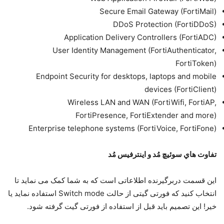
Secure Email Gateway (FortiMail)
DDoS Protection (FortiDDoS)
Application Delivery Controllers (FortiADC)
User Identity Management (FortiAuthenticator,
FortiToken)
Endpoint Security for desktops, laptops and mobile
devices (FortiClient)
Wireless LAN and WAN (FortiWifi, FortiAP,
FortiPresence, FortiExtender and more)
Enterprise telephone systems (FortiVoice, FortiFone)
ﺗﻔﺎوت ﻫﺎي ﺳﻮﺋﯿﭻ ﻣُﺪ و اﯾﻨﺘﺮﻓﯿﺲ ﻣُﺪ
اﯾﻦ ﻗﺴﻤﺖ درﺑﺮﮔﯿﺮﻧﺪه اﻃﻼﻋﺎﺗﯽ اﺳﺖ ﮐﻪ ﺑﻪ ﺷﻤﺎ ﮐﻤﮏ ﻣﯽ ﻧﻤﺎﯾﺪ ﺗﺎ
اﻧﺘﺨﺎب ﮐﻨﯿﺪ ﮐﻪ ﻓﻮرﺗﯽ ﮔﯿﺘﯽ از ﺣﺎﻟﺖ Switch mode اﺳﺘﻔﺎده ﻧﻤﺎﯾﺪ ﯾﺎ
ﺧﯿﺮ! اﯾﻦ ﺗﺼﻤﯿﻢ ﺑﺎﯾﺪ ﻗﺒﻞ از اﺳﺘﻔﺎده از ﻓﻮرﺗﯽ ﮔﯿﺖ ﮔﺮﻓﺘﻪ ﺷﻮد.