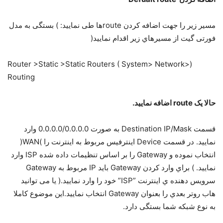
ﻣﺴﯿﺮ زﯾﺮ را ﺟﻬﺖ اﺿﺎﻓﻪ ﮐﺮدن routeﻫﺎ ﻃﯽ ﻧﻤﺎﯾﯿﺪ: ) ﺑﺴﺘﮕﯽ ﺑﻪ ﻣﺪل
ﻓﻮرﺗﯽ ﮔﯿﺖ از ﻣﺴﯿﺮﻫﺎي زﯾﺮ اﻗﺪام ﻧﻤﺎﯾﯿﺪ(
(Router >Static >Static Routers ( System> Network>
Routing
ﺣﺎﻻ ﯾﮏ route اﺿﺎﻓﻪ ﻧﻤﺎﯾﯿﺪ.
ﻗﺴﻤﺖ Destination IP/Mask ﺑﻪ ﺻﻮرت 0.0.0.0/0.0.0.0 وارد
ﻧﻤﺎﯾﯿﺪ. در ﻗﺴﻤﺖ Device اﯾﻨﺘﺮﻓﯿﺲ ﻣﺮﺑﻮط ﺑﻪ اﯾﻨﺘﺮﻧﺖ را )WAN(
اﻧﺘﺨﺎب ﻧﻤﻮده و Gateway را ﺑﺮ اﺳﺎس ﺗﻨﻈﯿﻤﺎت داده ﺷﺪه ISP وارد
ﻧﻤﺎﯾﯿﺪ. ) ﺑﺮاي وارد ﮐﺮدن Gateway ﺑﺎﯾﺪ IP ﻣﺮﺑﻮط ﺑﻪ Gateway
ﺳﺮوﯾﺲ دﻫﻨﺪه ي اﯾﻨﺘﺮﻧﺖ ”ISP” ﺧﻮد را وارد ﻧﻤﺎﯾﯿﺪ.( ﯾﺎ ﻣﯽ ﺗﻮاﻧﯿﺪ
ﻫﺎب روﺗﺮ ﺑﻌﺪي را ﺑﻌﻨﻮان Gateway اﻧﺘﺨﺎب ﻧﻤﺎﯾﯿﺪ.اﯾﻦ ﻣﻮﺿﻮع ﮐﺎﻣﻼ
ﺑﻪ ﻧﻮع ﺷﺒﮑﻪ ﺷﻤﺎ ﺑﺴﺘﮕﯽ دارد.