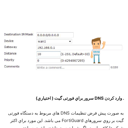
. وارد ﮐﺮدن DNS ﺳﺮور ﺑﺮاي ﻓﻮرﺗﯽ ﮔﯿﺖ ( اﺧﺘﯿﺎري)
ﺑﻪ ﺻﻮرت ﭘﯿﺶ ﻓﺮض ﺗﻨﻈﯿﻤﺎت DNS ﻫﺎي ﻣﺮﺑﻮط ﺑﻪ دﺳﺘﮕﺎه ﻓﻮرﺗﯽ
ﮔﯿﺖ ﺑﺮ روي ﺳﺮورﻫﺎي FortiGuard ﻣﯽ ﺑﺎﺷﺪ. اﯾﻦ ﻣﻮرد ﺑﺮاي اﮐﺜﺮ
ﺷﺒﮑﻪ ﻫﺎ ﮐﺎﻓﯽ اﺳﺖ. اﮔﺮ ﺷﻤﺎ دوﺳﺖ داﺷﺘﻪ ﺑﺎﺷﯿﺪ ﺑﻪ راﺣﺘﯽ ﻣﯽ