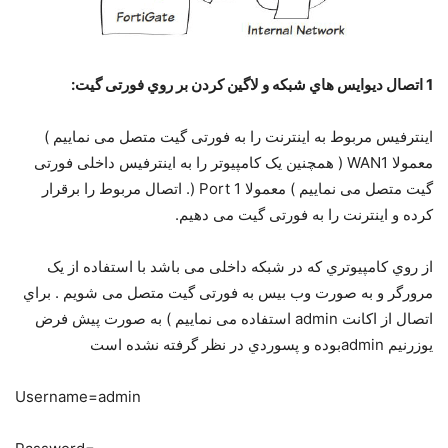
1 اﺗﺼﺎل دﯾﻮاﯾﺲ ﻫﺎي ﺷﺒﮑﻪ و ﻻﮔﯿﻦ ﮐﺮدن ﺑﺮ روي ﻓﻮرﺗﯽ ﮔﯿﺖ:
اﯾﻨﺘﺮﻓﯿﺲ ﻣﺮﺑﻮط ﺑﻪ اﯾﻨﺘﺮﻧﺖ را ﺑﻪ ﻓﻮرﺗﯽ ﮔﯿﺖ ﻣﺘﺼﻞ ﻣﯽ ﻧﻤﺎﯾﯿﻢ )
ﻣﻌﻤﻮﻻ WAN1 ( ﻫﻤﭽﻨﯿﻦ ﯾﮏ ﮐﺎﻣﭙﯿﻮﺗﺮ را ﺑﻪ اﯾﻨﺘﺮﻓﯿﺲ داﺧﻠﯽ ﻓﻮرﺗﯽ
ﮔﯿﺖ ﻣﺘﺼﻞ ﻣﯽ ﻧﻤﺎﯾﯿﻢ ) ﻣﻌﻤﻮﻻ 1 Port (. اﺗﺼﺎل ﻣﺮﺑﻮط را ﺑﺮﻗﺮار
ﮐﺮده و اﯾﻨﺘﺮﻧﺖ را ﺑﻪ ﻓﻮرﺗﯽ ﮔﯿﺖ ﻣﯽ دﻫﯿﻢ.
از روي ﮐﺎﻣﭙﯿﻮﺗﺮي ﮐﻪ در ﺷﺒﮑﻪ داﺧﻠﯽ ﻣﯽ ﺑﺎﺷﺪ ﺑﺎ اﺳﺘﻔﺎده از ﯾﮏ
ﻣﺮورﮔﺮ و ﺑﻪ ﺻﻮرت وب ﺑﯿﺲ ﺑﻪ ﻓﻮرﺗﯽ ﮔﯿﺖ ﻣﺘﺼﻞ ﻣﯽ ﺷﻮﯾﻢ . ﺑﺮاي
اﺗﺼﺎل از اﮐﺎﻧﺖ admin اﺳﺘﻔﺎده ﻣﯽ ﻧﻤﺎﯾﯿﻢ ) ﺑﻪ ﺻﻮرت ﭘﯿﺶ ﻓﺮض
ﯾﻮزرﻧﯿﻢ adminﺑﻮده و ﭘﺴﻮردي در ﻧﻈﺮ ﮔﺮﻓﺘﻪ ﻧﺸﺪه اﺳﺖ
Username=admin