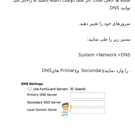
ﺗﻮاﻧﯿﺪ DNS
ﺳﺮورﻫﺎي ﺧﻮد را ﺗﻐﯿﯿﺮ دﻫﯿﺪ.
ﻣﺴﯿﺮ زﯾﺮ را ﻃﯽ ﻧﻤﺎﯾﯿﺪ:
System >Network >DNS
. را وارد ﻧﻤﺎﯾﯿﺪSecondary وPrimary ﻫﺎيDNS