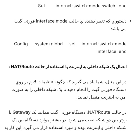
Set internal-switch-mode switch end
دﺳﺘﻮري ﮐﻪ ﺗﻐﯿﯿﺮ دﻫﻨﺪه ي ﺣﺎﻟﺖ interface mode ﻓﻮرﺗﯽ ﮔﯿﺖ
ﻣﯽ ﺑﺎﺷﺪ:
Config system global set internal-switch-mode
interface end
اﺗﺼﺎل ﯾﮏ ﺷﺒﮑﻪ داﺧﻠﯽ ﺑﻪ اﯾﻨﺘﺮﻧﺖ ﺑﺎ اﺳﺘﻔﺎده از ﺣﺎﻟﺖ NAT/Route :
در اﯾﻦ ﻣﺜﺎل، ﺷﻤﺎ ﯾﺎد ﻣﯽ ﮔﯿﺮﯾﺪ ﮐﻪ ﭼﮕﻮﻧﻪ ﺗﻨﻈﯿﻤﺎت ﻻزم ﺑﺮ روي
دﺳﺘﮕﺎه ﻓﻮرﺗﯽ ﮔﯿﺖ را اﻧﺠﺎم دﻫﯿﺪ ﺗﺎ ﯾﮏ ﺷﺒﮑﻪ داﺧﻠﯽ را ﺑﻪ ﺻﻮرت
اﻣﻦ ﺑﻪ اﯾﻨﺘﺮﻧﺖ ﻣﺘﺼﻞ ﻧﻤﺎﯾﯿﺪ.
در ﺣﺎﻟﺖ NAT/Route، دﺳﺘﮕﺎه ﻓﻮرﺗﯽ ﮔﯿﺖ ﻫﻤﺎﻧﻨﺪ ﯾﮏ Gateway ﯾﺎ
روﺗﺮ ﺑﯿﻦ دو ﺷﺒﮑﻪ ﻧﺼﺐ ﻣﯽ ﺷﻮد. در ﺑﯿﺸﺘﺮ ﻣﻮارد دﺳﺘﮕﺎه ﺑﯿﻦ ﯾﮏ
ﺷﺒﮑﻪ داﺧﻠﯽ و اﯾﻨﺘﺮﻧﺖ ﺑﻮده و ﻣﻮرد اﺳﺘﻔﺎده ﻗﺮار ﻣﯽ ﮔﯿﺮد. اﯾﻦ ﮐﺎر ﺑﻪ