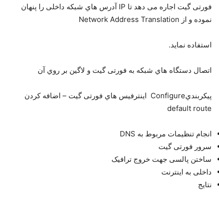
ﻓﻮرﺗﯽ ﮔﯿﺖ اﺟﺎره ﻣﯽ دﻫﺪ ﺗﺎ IP آدرس ﻫﺎي ﺷﺒﮑﻪ داﺧﻠﯽ را ﭘﻨﻬﺎن
ﻧﻤﻮده و از Network Address Translation
اﺳﺘﻔﺎده ﻧﻤﺎﯾﺪ.
اﺗﺼﺎل دﺳﺘﮕﺎه ﻫﺎي ﺷﺒﮑﻪ ﺑﻪ ﻓﻮرﺗﯽ ﮔﯿﺖ و ﻻﮔﯿﻦ ﺑﺮ روي آن
ﭘﯿﮑﺮﺑﻨﺪيConfigure اﯾﻨﺘﺮﻓﯿﺲ ﻫﺎي ﻓﻮرﺗﯽ ﮔﯿﺖ – اﺿﺎﻓﻪ ﮐﺮدن
default route
اﻧﺠﺎم ﺗﻨﻈﯿﻤﺎت ﻣﺮﺑﻮط ﺑﻪ DNS
ﺳﺮور ﻓﻮرﺗﯽ ﮔﯿﺖ
ﺳﺎﺧﺘﻦ ﭘﺎﻟﺴﯽ ﺟﻬﺖ ﺧﺮوج ﺗﺮاﻓﯿﮏ
داﺧﻠﯽ ﺑﻪ اﯾﻨﺘﺮﻧﺖ
ﻧﺘﺎﯾﺞ