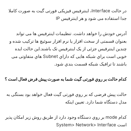
در ﺣﺎﻟﺖ Interface، اﯾﻨﺘﺮﻓﯿﺲ ﻓﯿﺰﯾﮑﯽ ﻓﻮرﺗﯽ ﮔﯿﺖ ﺑﻪ ﺻﻮرت ﮐﺎﻣﻼ
ﺟﺪا اﺳﺘﻔﺎده ﻣﯽ ﺷﻮد و ﻫﺮ اﯾﻨﺘﺮﻓﯿﺲ IP
آدرس ﺧﻮدش را ﺧﻮاﻫﺪ داﺷﺖ. ﺗﻨﻈﯿﻤﺎت اﯾﻨﺘﺮﻓﯿﺲ ﻫﺎ ﻣﯽ ﺗﻮاﻧﺪ
ﺑﻌﻨﻮان ﻗﺴﻤﺘﯽ از ﺳﺨﺖ اﻓﺰار ﯾﺎ ﻧﺮم اﻓﺰار ﺳﻮﺋﯿﭻ ﻫﺎ ﺗﺮﮐﯿﺐ ﺷﺪه و
ﭼﻨﺪﯾﻦ اﯾﻨﺘﺮﻓﯿﺲ ﺟﺰﺋﯽ از ﯾﮏ اﯾﻨﺘﺮﻓﯿﺲ ﺗﮏ ﺑﺎﺷﻨﺪ.اﯾﻦ ﺣﺎﻟﺖ اﯾﺪه
ﺧﻮﺑﯽ اﺳﺖ ﺑﺮاي ﺷﺒﮑﻪ ﻫﺎﯾﯽ ﮐﻪ داراي Subnet ﻫﺎي ﻣﺘﻔﺎوﺗﯽ ﻣﯽ
ﺑﺎﺷﻨﺪ ﺗﺎ ﺗﺮاﻓﯿﮏ ﺷﺒﮑﻪ ﻗﺴﻤﺖ ﺑﻨﺪي ﺷﻮد.
ﮐﺪام ﺣﺎﻟﺖ ﺑﺮ روي ﻓﻮرﺗﯽ ﮔﯿﺖ ﺷﻤﺎ ﺑﻪ ﺻﻮرت ﭘﯿﺶ ﻓﺮض ﻓﻌﺎل اﺳﺖ ؟
ﺣﺎﻟﺖ ﭘﯿﺶ ﻓﺮﺿﯽ ﮐﻪ ﺑﺮ روي ﻓﻮرﺗﯽ ﮔﯿﺖ ﻓﻌﺎل ﺧﻮاﻫﺪ ﺑﻮد ﺑﺴﺘﮕﯽ ﺑﻪ
ﻣﺪل دﺳﺘﮕﺎه ﺷﻤﺎ دارد. ﺗﻌﯿﯿﻦ اﯾﻨﮑﻪ
ﮐﺪام mode ﺑﺮ روي دﺳﺘﮕﺎه وﺟﻮد دارد از ﻃﺮﯾﻖ روش زﯾﺮ اﻣﮑﺎن ﭘﺬﯾﺮ
اﺳﺖ System> Network> Interface