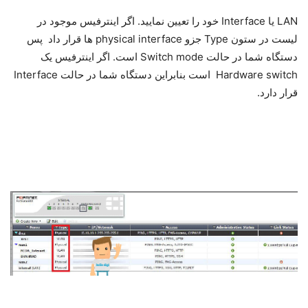
LAN ﯾﺎ Interface ﺧﻮد را ﺗﻌﯿﯿﻦ ﻧﻤﺎﯾﯿﺪ. اﮔﺮ اﯾﻨﺘﺮﻓﯿﺲ ﻣﻮﺟﻮد در
ﻟﯿﺴﺖ در ﺳﺘﻮن Type ﺟﺰو physical interface ﻫﺎ ﻗﺮار داد ﭘﺲ
دﺳﺘﮕﺎه ﺷﻤﺎ در ﺣﺎﻟﺖ Switch mode اﺳﺖ. اﮔﺮ اﯾﻨﺘﺮﻓﯿﺲ ﯾﮏ
Hardware switch اﺳﺖ ﺑﻨﺎﺑﺮاﯾﻦ دﺳﺘﮕﺎه ﺷﻤﺎ در ﺣﺎﻟﺖ Interface
ﻗﺮار دارد.