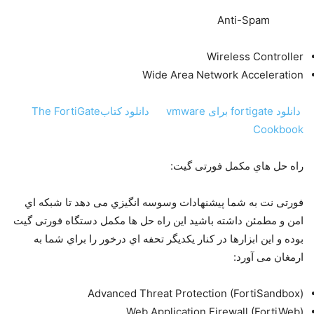
Anti-Spam
Wireless Controller
Wide Area Network Acceleration
دانلود fortigate برای vmware
دانلود کتابThe FortiGate
Cookbook
راه ﺣﻞ ﻫﺎي ﻣﮑﻤﻞ ﻓﻮرﺗﯽ ﮔﯿﺖ:
ﻓﻮرﺗﯽ ﻧﺖ ﺑﻪ ﺷﻤﺎ ﭘﯿﺸﻨﻬﺎدات وﺳﻮﺳﻪ اﻧﮕﯿﺰي ﻣﯽ دﻫﺪ ﺗﺎ ﺷﺒﮑﻪ اي
اﻣﻦ و ﻣﻄﻤﺌﻦ داﺷﺘﻪ ﺑﺎﺷﯿﺪ اﯾﻦ راه ﺣﻞ ﻫﺎ ﻣﮑﻤﻞ دﺳﺘﮕﺎه ﻓﻮرﺗﯽ ﮔﯿﺖ
ﺑﻮده و اﯾﻦ اﺑﺰارﻫﺎ در ﮐﻨﺎر ﯾﮑﺪﯾﮕﺮ ﺗﺤﻔﻪ اي درﺧﻮر را ﺑﺮاي ﺷﻤﺎ ﺑﻪ
ارﻣﻐﺎن ﻣﯽ آورد:
Advanced Threat Protection (FortiSandbox)
Web Application Firewall (FortiWeb)