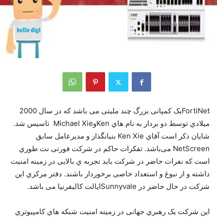
FortiNetﯾﮏ ﮐﻤﭙﺎﻧﯽ ﺑﺰرگ ﭼﻨﺪ ﻣﻠﯿﺘﯽ ﻣﯽ ﺑﺎﺷﺪ ﮐﻪ در ﺳﺎل 2000
ﻣﯿﻼدي ﺗﻮﺳﻂ دو ﺑﺮدار ﺑﻪ ﻧﺎم ﻫﺎي KenوMichael Xie ﺗﺎﺳﯿﺲ ﺷﺪ.
ﺷﺎﯾﺎن ذﮐﺮ اﺳﺖ آﻗﺎي Ken Xie ﺑﻨﯿﺎﻧﮕﺬار و ﻣﺪﯾﺮﻋﺎﻣﻞ ﺳﺎﺑﻖ
NetScreen ﻣﯽﺑﺎﺷﺪ. ﺗﻔﮑﺮات ﺣﺎﮐﻢ در ﺷﺮﮐﺖ ﻓﻮرﺗﯽ ﻧﺖ ﻃﻮري
اﺳﺖ ﮐﻪ ﻧﻔﺮات ﺣﺎﺿﺮ در ﺷﺮﮐﺖ ﺑﺎﯾﺪ ﺗﺠﺮﺑﻪ ي ﺑﺎﻻﯾﯽ در زﻣﯿﻨﻪ اﻣﻨﯿﺖ
داﺷﺘﻪ و از ﻧﺒﻮغ و اﺳﺘﻌﺪاد ﺧﺎﺻﯽ ﺑﺮﺧﻮردار ﺑﺎﺷﻨﺪ. دﻓﺘﺮ ﻣﺮﮐﺰي اﯾﻦ
ﺷﺮﮐﺖ در ﺣﺎل ﺣﺎﺿﺮ در Sunnyvaleاﯾﺎﻟﺖ ﮐﺎﻟﯿﻔﺮﻧﯿﺎ ﻣﯽ ﺑﺎﺷﺪ.
اﯾﻦ ﺷﺮﮐﺖ ﯾﮏ رﻫﺒﺮي ﺟﻬﺎﻧﯽ در زﻣﯿﻨﻪ اﻣﻨﯿﺖ ﺷﺒﮑﻪ ﻫﺎي ﮐﺎﻣﭙﯿﻮﺗﺮي