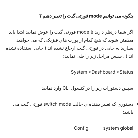
ﭼﮕﻮﻧﻪ ﻣﯽ ﺗﻮاﻧﯿﻢ mode ﻓﻮرﺗﯽ ﮔﯿﺖ را ﺗﻐﯿﯿﺮ دﻫﯿﻢ ؟
اﮔﺮ ﺷﻤﺎ درﻧﻈﺮ دارﯾﺪ ﺗﺎ mode ﻓﻮرﺗﯽ ﮔﯿﺖ را ﻋﻮض ﻧﻤﺎﯾﯿﺪ اﺑﺘﺪا ﺑﺎﯾﺪ
ﻣﻄﻤﺌﻦ ﺷﻮﯾﺪ ﮐﻪ ﻫﯿﭻ ﮐﺪام از ﭘﻮرت ﻫﺎي ﻓﯿﺰﯾﮑﯽ ﮐﻪ ﻣﯽ ﺧﻮاﻫﯿﺪ
ﺑﺴﺎزﯾﺪ ﺑﻪ ﺟﺎﯾﯽ در ﻓﻮرﺗﯽ ﮔﯿﺖ ارﺟﺎع ﻧﺸﺪه اﻧﺪ ) ﺟﺎﯾﯽ اﺳﺘﻔﺎده ﻧﺸﺪه
اﻧﺪ ( . ﺳﭙﺲ ﻣﺮاﺣﻞ زﯾﺮ را ﻃﯽ ﻧﻤﺎﯾﯿﺪ:
System >Dashboard >Status
ﺳﭙﺲ دﺳﺘﻮرات زﯾﺮ را در ﮐﻨﺴﻮل CLI وارد ﻧﻤﺎﯾﯿﺪ:
دﺳﺘﻮري ﮐﻪ ﺗﻐﯿﯿﺮ دﻫﻨﺪه ي ﺣﺎﻟﺖ switch mode ﻓﻮرﺗﯽ ﮔﯿﺖ ﻣﯽ
ﺑﺎﺷﺪ:
Config system global