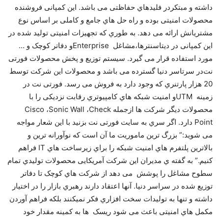
داﺷﺘﻪ و ﻣﺒﺘﮑﺮدر ﻓﻠﯿﺪﻫﺎي ﺣﻔﺎﻇﺘﯽ ﻣﯽ ﺑﺎﺷﺪ. اﯾﻦ ﮐﻤﭙﺎﻧﯽ ﻓﺮوﺷﻨﺪه
ﻣﺤﺼﻮﻻت اﻣﻨﯿﺘﯽ ﺑﻮده و راه ﺣﻞ ﻫﺎي ﺟﺎﻣﻊ و ﮐﺎﻣﻠﯽ ﺑﺮ اﺳﺎس ﻧﻮع
ﻣﺸﺘﺮﯾﺎﻧﺶ اراﺋﻪ ﻣﯽ دﻫﺪ. ﺑﻪ ﻃﻮري ﮐﻪ ﺗﺠﻬﯿﺰات اﻣﻨﯿﺘﯽ ﺗﻮﻟﯿﺪ ﺷﺪه در
اﯾﻦ ﮐﻤﭙﺎﻧﯽ در دﯾﺘﺎﺳﻨﺘﺮﻫﺎ،ﻣﺸﺎﻏﻞ Enterpriseو دﻓﺎﺗﺮ ﮐﻮﭼﮏ و …
ﻣﻮرد اﺳﺘﻔﺎده ﻗﺮار ﻣﯽ ﮔﯿﺮد. ﺳﯿﺴﺘﻢ ﺗﻮزﯾﻊ و ﭘﺨﺶ ﻣﺤﺼﻮﻻت ﻓﻮرﺗﯽ
ﻧﺖدر ﺳﺮﺗﺎﺳﺮ دﻧﯿﺎ ﮔﺴﺘﺮده ﻣﯽ ﺑﺎﺷﺪ و ﻣﺤﺼﻮﻻت اﯾﻦ ﺷﺮﮐﺖ ﺗﻮﺳﻂ
20 ﻫﺰار ﭘﺎرﺗﻨﺮي ﮐﻪ وﺟﻮد دارد ﺑﻪ ﻓﺮوش ﻣﯽ رﺳﺪ. ﻓﻮرﺗﯽ ﻧﺖ در
زﻣﯿﻨﻪ UTMو اﻣﻨﯿﺖ ﺷﺒﮑﻪ ﻫﺎي ﮐﺎﻣﭙﯿﻮﺗﺮي رﻗﺎﺑﺖ ﻧﺰدﯾﮑﯽ را ﺑﺎ
ﻣﺤﺼﻮﻻت دﯾﮕﺮ ﺷﺮﮐﺖ ﻫﺎ ازﺟﻤﻠﻪ Cisco ،Sonic Wall ،Check
Point دارد. اﮔﺮ ﺳﺮي ﺑﻪ ﺳﺎﯾﺖ ﻓﻮرﺗﯽ ﻧﺖ ﺑﺰﻧﯿﺪ ﺑﺎ اﯾﻦ ﺷﻌﺎر ﻣﻮاﺟﻪ
ﻣﯽ ﺷﻮﯾﺪ:” ﺑﺰرگ ﺗﺮﯾﻦ ﻣﺎﻣﻮرﯾﺖ ﻣﺎ آن اﺳﺖ ﮐﻪ ﻧﻮآوراﻧﻪ ﺗﺮﯾﻦ و
ﺑﺎﻻﺗﺮﯾﻦ ﭘﻠﺘﻔﺮم ﻫﺎي اﻣﻨﯿﺖ ﺷﺒﮑﻪ را ﺑﺮاي زﯾﺮﺳﺎﺧﺖ ﻫﺎي IT ﻓﺮاﻫﻢ
ﮐﻨﯿﻢ.” ﺑﻪ ﮔﻔﺘﻪ ي ﻣﺪﯾﺮان اﯾﻦ ﺷﺮﮐﺖ آﻣﺮﯾﮑﺎﯾﯽ ﻣﺤﺼﻮﻻت ﺗﻮﻟﯿﺪي ﺗﻤﺎم
ﺳﻄﻮح ﻣﺸﺎﻏﻞ را ﭘﻮﺷﺶ ﻣﯽ دﻫﺪ از ﺷﺮﮐﺖ ﻫﺎي ﮐﻮﭼﮏ ﺗﺎ دﻓﺎﺗﺮ
ﺗﻮزﯾﻊ ﺷﺪه در ﺳﺮاﺳﺮ دﻧﯿﺎ. آﻧﻬﺎ اﻋﺘﻘﺎد دارﻧﺪ رﻫﺒﺮي ﺑﺎزار را در اﺧﺘﯿﺎر
داﺷﺘﻪ و ﺗﻨﻬﺎ ﺑﻪ ﺗﻮﻟﯿﺪات ﺳﺨﺖ اﻓﺰاري ﻓﮑﺮ ﻧﻤﯿﮑﻨﻨﺪ ﺑﻠﮑﻪ ﻓﺮاﻫﻢ آوردن
ﻣﮑﻤﻞ ﻫﺎي اﻣﻨﯿﺘﯽ ﺑﺎﻋﺚ ﻣﯽ ﺷﻮد رﯾﺴﮏ ﻫﺎ ﺑﻪ ﮐﻤﯿﻨﻪ ﻣﻘﺪار ﺧﻮد