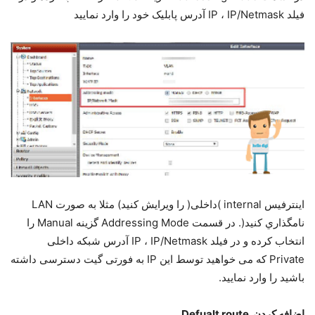
ﻓﯿﻠﺪ IP ، IP/Netmask آدرس ﭘﺎﺑﻠﯿﮏ ﺧﻮد را وارد ﻧﻤﺎﯾﯿﺪ
اﯾﻨﺘﺮﻓﯿﺲ internal )داﺧﻠﯽ( را وﯾﺮاﯾﺶ ﮐﻨﯿﺪ) ﻣﺜﻼ ﺑﻪ ﺻﻮرت LAN
ﻧﺎﻣﮕﺬاري ﮐﻨﯿﺪ(. در ﻗﺴﻤﺖ Addressing Mode ﮔﺰﯾﻨﻪ Manual را
اﻧﺘﺨﺎب ﮐﺮده و در ﻓﯿﻠﺪ IP ، IP/Netmask آدرس ﺷﺒﮑﻪ داﺧﻠﯽ
Private ﮐﻪ ﻣﯽ ﺧﻮاﻫﯿﺪ ﺗﻮﺳﻂ اﯾﻦ IP ﺑﻪ ﻓﻮرﺗﯽ ﮔﯿﺖ دﺳﺘﺮﺳﯽ داﺷﺘﻪ
ﺑﺎﺷﯿﺪ را وارد ﻧﻤﺎﯾﯿﺪ.
اﺿﺎﻓﻪ ﮐﺮدن Defualt route