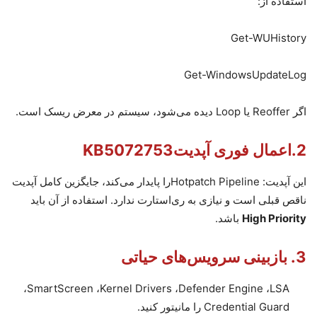
استفاده از
:
Get-WUHistory
Get-WindowsUpdateLog
اگر
Reoffer
یا
Loop
دیده می‌شود، سیستم در معرض ریسک است
.
2.
اعمال فوری آپدیت
KB5072753
این آپدیت
:
Hotpatch Pipeline
را پایدار می‌کند، جایگزین کامل آپدیت
ناقص قبلی است و نیازی به ری‌استارت ندارد. استفاده از آن باید
High Priority
باشد
.
3.
بازبینی سرویس‌های حیاتی
،
SmartScreen
،
Kernel Drivers
،
Defender Engine
،
LSA
Credential Guard
را مانیتور کنید.