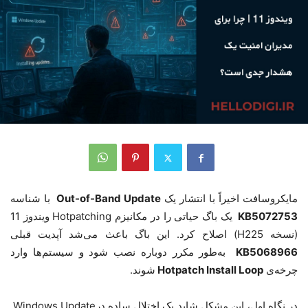
مایکروسافت اخیراً با انتشار یک
Out-of-Band Update
با شناسه
KB5072753
یک باگ حیاتی را در مکانیزم
Hotpatching
ویندوز 11
(نسخه 25
H2
)
اصلاح کرد. این باگ باعث می‌شد آپدیت قبلی
KB5068966
به‌طور مکرر دوباره نصب شود و سیستم‌ها وارد
چرخه‌ی
Hotpatch Install Loop
شوند
.
در نگاه اول، این مشکل شاید یک اختلال ساده در
Windows Update