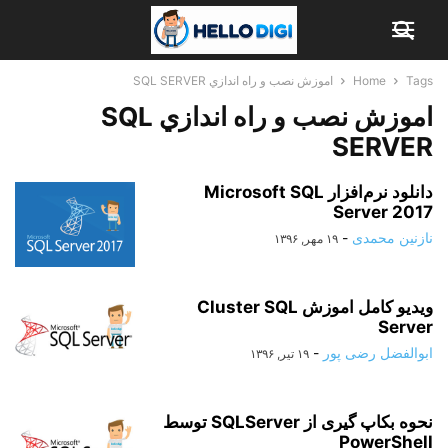
Tags
Home
اموزش ﻧﺼﺐ و راه اﻧﺪازي SQL SERVER
اموزش ﻧﺼﺐ و راه اﻧﺪازي SQL
SERVER
دانلود نرم‌افزار Microsoft SQL
Server 2017
نازنین محمدی
-
۱۹ مهر, ۱۳۹۶
ویدیو کامل اموزش Cluster SQL
Server
ابوالفضل رضی پور
-
۱۹ تیر, ۱۳۹۶
نحوه بکاپ گیری از SQLServer توسط
PowerShell