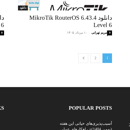
دانلود
دانلود MikroTik RouterOS 6.43.4
 6
Level 6
مریم تهرانی
-
۱۰ مرداد, ۱۴۰۵
0
0
2
1
KS
POPULAR POSTS
آسیب‌پذیری‌های حیاتی این هفته
(بهمن 1404)+ راهکارهای عملی