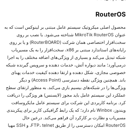
RouterOS
محصول اصلی میکروتیک سیستم عامل مبتنی بر لینوکس است که به
عنوان MikroTik RouterOS شناخته می‌شود. با نصب بر روی
سخت‌افزار اختصاصی همان شرکت (RouterBOARD) و یا بر روی
رایانه‌های استاندارد مبتنی بر x86، سخت‌افزار را به یک مسیریاب
شبکه تبدیل می‌کند و بسیاری از ویژگی‌های اضافه مختلف را به اجرا
درمی‌آورد؛ مانند دیواره آتش، خدمات دهنده و سرویس گیرنده شبکه
خصوصی مجازی، شکل دهنده و ارتقا دهنده کیفیت خدمات پهنای
باند. همچنین ویژگی نقطه دسترسی (Access Point) و دیگر
ویژگی‌ها را در شبکه‌های بیسیم بازی می‌کند. به منظور ارتقای سطح
عملکرد این سیستم عامل باید مجوز (لایسنس) هر ویژگی را دریافت
کرد. برنامه کاربردی این شرکت برای سیستم عامل مایکروسافت
ویندوز، Winbox نام دارد؛ که یک رابط گرافیکی کاربر برای پیکربندی
مسیریاب و نظارت بر کارکرد آن فراهم می‌کند. درعین حال
RouterOS امکان دسترسی را از طریق FTP، telnet، و SSH مهیا