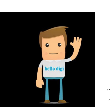
(Kerio Control) __
روتر