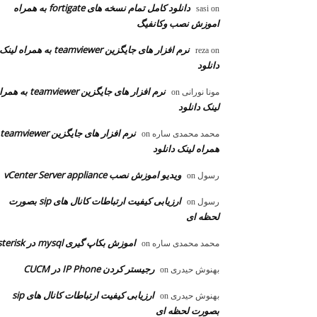
دانلود کامل تمام نسخه های fortigate به همراه
sasi
on
اموزش نصب وکانفیگ
نرم افزار های جایگزین teamviewer به همراه لینک
reza
on
دانلود
نرم افزار های جایگزین teamviewer به
مونا نورانی
on
لینک دانلود
محمد محمدی ساره
on
همراه لینک دانلود
ویدیو اموزش نصب vCenter Server appliance
رسول
on
ارزیابی کیفیت ارتباطات کانال های sip بصورت
رسول
on
لحظه ای
اموزش بکاپ گیری mysql در asterisk
محمد محمدی ساره
on
رجیستر کردن IP Phone در CUCM
بهنوش حیدری
on
ارزیابی کیفیت ارتباطات کانال های sip
بهنوش حیدری
on
بصورت لحظه ای