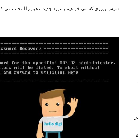
سپس یوزری که می خواهیم پسورد جدید بدهیم را انتخاب می کنی
Queue در
 کامل PVLAN یا Private vlan در