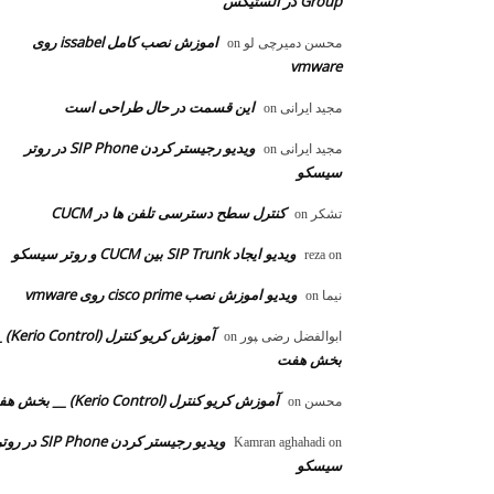
Group در الستیکس
اموزش نصب کامل issabel روی
محسن دمیرچی لو
on
vmware
این قسمت در حال طراحی است
مجید ایرانی
on
ویدیو رجیستر کردن SIP Phone در روتر
مجید ایرانی
on
سیسکو
کنترل سطح دسترسی تلفن ها در CUCM
تشکر
on
ویدیو ایجاد SIP Trunk بین CUCM و روتر سیسکو
reza
on
ویدیو اموزش نصب cisco prime روی vmware
نیما
on
آموزش کریو کنترل 
ابوالفضل رضی ‍‍پور
on
بخش هفت
آموزش کریو کنترل (Kerio Control) __ بخش هفت
محسن
on
ویدیو رجیستر کردن SIP Phone در 
Kamran aghahadi
on
سیسکو