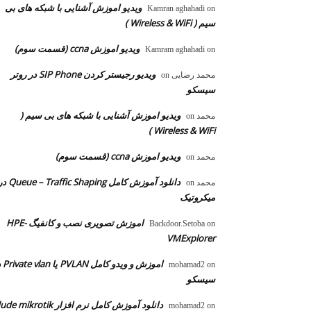
ویدیو اموزش آشنایی با شبکه های بی
Kamran aghahadi
on
سیم ( Wireless & WiFi )
ویدیو اموزش ccna (قسمت سوم)
Kamram aghahadi
on
ویدیو رجیستر کردن SIP Phone در روتر
محمد رضایی
on
سیسکو
ویدیو اموزش آشنایی با شبکه های بی سیم (
محمد
on
Wireless & WiFi )
ویدیو اموزش ccna (قسمت سوم)
محمد
on
دانلود آموزش کامل  – Traffic Shaping
محمد
on
میکروتیک
اموزش تصویری نصب و کانفیگ HPE-
Backdoor.Setoba
on
VMExplorer
اموزش و ویدو
mohamad2
on
سیسکو
دانلود آموزش کامل نرم افزار dude mikrotik
mohamad2
on