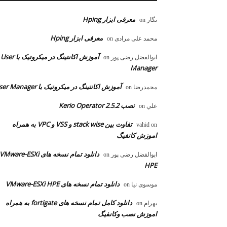
معرفی ابزار Hping
نگار
on
معرفی ابزار Hping
محمد علی مرادی
on
آموزش اکانتینگ در میکروتیک با User
ابوالفضل رضی پور
on
Manager
آموزش اکانتینگ در میکروتیک با User Manager
محمدرضا
on
نصب Kerio Operator 2.5.2
علي
on
تفاوت بین stack wise و VSS و VPC به همراه
vahid
on
اموزش کانفیگ
دانلود تمام نسخه های VMware-ESXi
ابوالفضل رضی پور
on
HPE
دانلود تمام نسخه های VMware-ESXi HPE
موسوی نیا
on
دانلود کامل تمام نسخه های fortigate به همراه
بهرام
on
اموزش نصب وکانفیگ