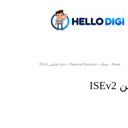
hellodigi
Home
شبکه
Password Recovery ماشین ISEv2
cisco