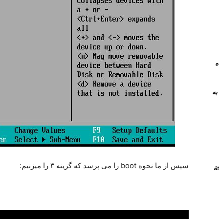
 همراه
نرم افزار های جایگزین teamviewer به
سپس از ما نحوه boot را می پرسد که گزینه ۳ را میزنیم: