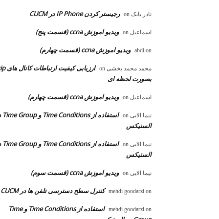
رجیستر کردن IP Phone در CUCM
نادر بابک
on
ویدیو اموزش ccna (قسمت پنج)
اسماعیل
on
ویدیو اموزش ccna (قسمت چهارم)
abdi
on
ارزیابی کیفیت ارتباطات ک
محمد محمد بخشی
on
بصورت لحظه ای
ویدیو اموزش ccna (قسمت چهارم)
اسماعیل
on
استفاده از ons
نیما الایی
on
الستیکس
استفاده از ons
نیما الایی
on
الستیکس
ویدیو اموزش ccna (قسمت سوم)
نیما الایی
on
کنترل سطح دسترسی تلفن ها در CUCM
mehdi goodarzi
on
استفاده از Time Conditions و Time
mehdi goodarzi
on