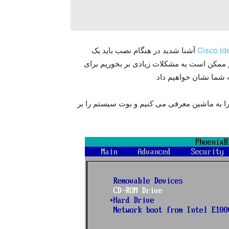
آشنا شدید در هنگام نصب باید یک
 اما اگر پسورد ISE را فراموش کنیم ممکن است به مشکلات زیادی بر بخوریم برای
ای ریست کردن پسورد ISEv2 ابتدا سی دی ISE یا فایل ISO را به ماشین معرفی می کنیم و بوت سیستم را بر