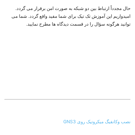
ارتباط بین دو شبکه محلی قطع می گردد، لذا می بایست این
تنظیمات را در روتر دو نیز انجام دهیم.
گام دهم- ایجاد IPSec Peer بر روی روتر دو:
مطابق شکل زیر با
اضافه کردن Peers تنظیمات IPSec Peer را بر روی روتر دو انجام
می دهیم، موارد آبی رنگ می بایست در این قسمت تعریف گردند: