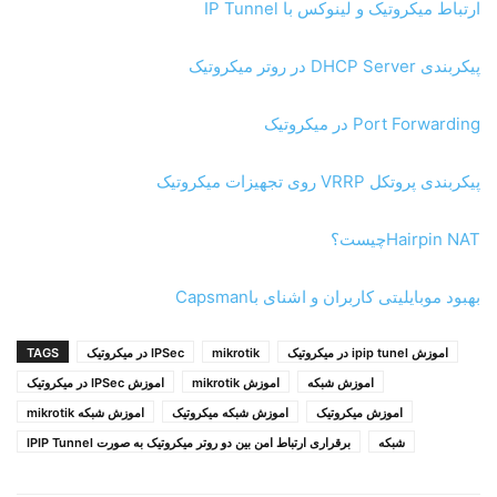
گام یازدهم- ایجاد IPSec Policy بر روی روتر دو:
در تنظیمات IPSec
با کلیک بر روی منوی Policies نسبت به ایجاد IPSec Policy اقدام
می نماییم، تنظیمات Action و General را مطابق شکل های زیر
انجام می دهیم: