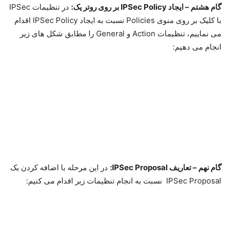
حال ارتباط هر دوشبکه برقرار می گردد و بر روی بستر IPIP پینگ
می شوند، اکنون نوبت امن کردن این ارتباط از طریق IPSec فرا
رسیده است.
گام هفتم – ایجاد IPSec Peer بر روی روتر یک:
مطابق شکل زیر با
اضافه کردن Peers تنظیمات IPSec Peer را بر روی روتر یک انجام