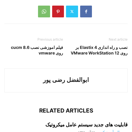
گام دوازدهم- تعاریف IPSec Proposal:
در این مرحله با اضافه کردن
یک IPSec Proposal در روتر دوم نسبت به انجام تنظیمات زیر اقدام
می کنیم: