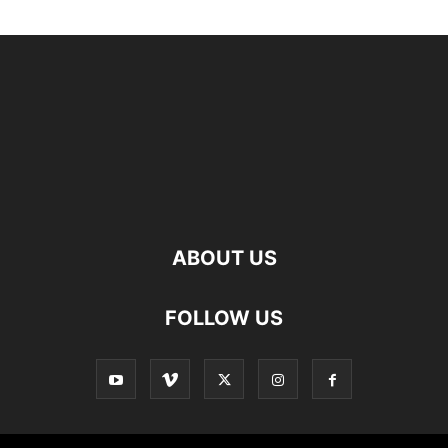
نصب وکانفیگ میکروتیک روی GNS3
ارتباط میکروتیک و لینوکس با IP Tunnel
پیکربندی DHCP Server در روتر میکروتیک
Port Forwarding در میکروتیک
پیکربندی پروتکل VRRP روی تجهیزات میکروتیک
Hairpin NATچیست؟