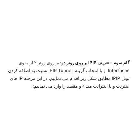
گام دوم- اختصاص IP به تونل تعریف شده:
یک رنج Private IP جهت
دو انتهای تونل در نظر می گیریم، در منوی IP در قسمت
Addresses نسبت به اضافه کردن IP مورد نظر اقدام می نماییم:
گام سوم – تعریف IPIP بر روی روتر دو:
بر روی روتر ۲ از منوی