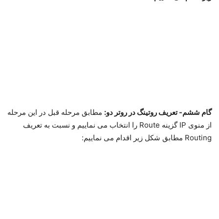
دوم اضافه می کنیم، در منوی IP در قسمت Addresses نسبت به
اضافه کردن IP مورد نظر اقدام می نماییم:
گام پنجم – تعریف روتینگ در روتر یک: در این مرحله از منوی IP گزینه
Route را انتخاب می نماییم و نسبت به تعریف Routing مطابق شکل