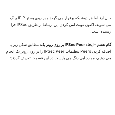
زیر اقدام می نماییم:
گام ششم- تعریف روتینگ در روتر دو:
مطابق مرحله قبل در این مرحله
از منوی IP گزینه Route را انتخاب می نماییم و نسبت به تعریف
Routing مطابق شکل زیر اقدام می نماییم: