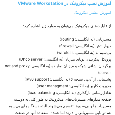
آموزش نصب میکروتیک در VMware Workstation
اموزش بیشتر میکروتیک
از قابلیت‌های میکروتیک می‌توان به موارد زیر اشاره کرد:
مسیریابی (به انگلیسی: routing)
دیوار آتش (به انگلیسی: firewall)
بی‌سیم به (به انگلیسی: wireless)
پروتکل پیکربندی پویای میزبان (به انگلیسی: Dhcp server)
برگردان نشانی شبکه و میزبان نماینده (به انگلیسی: nat and proxy
server)
پشتیبانی از آی‌پی نسخه ۶ (به انگلیسی: IPv6 support)
مدیریت کاربر (به انگلیسی: user managment)
تعادل‌رسانی بارگذاری (به انگلیسی: load balancing)
صفحه مدارهای مسیریاب‌های میکروتیک به طور کلی به دوسته
مسیریاب‌ها و بی‌سیم‌ها تقسیم می‌شوند البته دستگاه‌های بی‌سیم
هم توانایی مسیریابی را دارند اما عمده استفاده آنها در صنعت