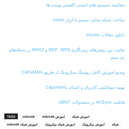
مقایسه سیستم های امنیتی اکسس پوینت ها
ساخت شبکه محلی بیسیم با ابزار netsh
دانلود مقالات mtcwe
تفاوت بین روش‌های رمزنگاری WEP ،WPA و WPA2 در شبکه‌های
بی سیم
ویدیو اموزش کامل رومینگ میکروتیگ از طریق CAPsMAN
بهبود موبایلیتی کاربران و اشنای باCapsman
قابلیت AirSync در محصولات UBNT
اموزش شبکه
اموزش mikrotik
mikrotik
TAGS
شبکه
اموزش میکروتیک
اموزش شبکه میکروتیک
اموزش شبکه mikrotik