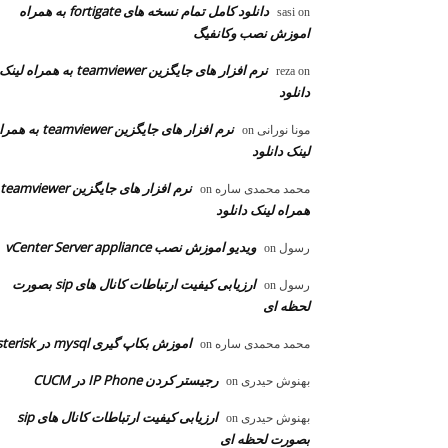
دانلود کامل تمام نسخه های fortigate به همراه
sasi
on
اموزش نصب وکانفیگ
نرم افزار های جایگزین teamviewer به همراه لینک
reza
on
دانلود
نرم افزار های جایگزین teamviewer به
مونا نورانی
on
لینک دانلود
محمد محمدی ساره
on
همراه لینک دانلود
ویدیو اموزش نصب vCenter Server appliance
رسول
on
ارزیابی کیفیت ارتباطات کانال های sip بصورت
رسول
on
لحظه ای
اموزش بکاپ گیری mysql در asterisk
محمد محمدی ساره
on
رجیستر کردن IP Phone در CUCM
بهنوش حیدری
on
ارزیابی کیفیت ارتباطات کانال های sip
بهنوش حیدری
on
بصورت لحظه ای