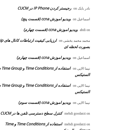
رجیستر کردن IP Phone در CUCM
نادر بابک
on
ویدیو اموزش ccna (قسمت پنج)
اسماعیل
on
ویدیو اموزش ccna (قسمت چهارم)
abdi
on
ارزیابی کیفیت ارتباطات ک
محمد محمد بخشی
on
بصورت لحظه ای
ویدیو اموزش ccna (قسمت چهارم)
اسماعیل
on
استفاده از ons
نیما الایی
on
الستیکس
استفاده از ons
نیما الایی
on
الستیکس
ویدیو اموزش ccna (قسمت سوم)
نیما الایی
on
کنترل سطح دسترسی تلفن ها در CUCM
mehdi goodarzi
on
استفاده از Time Conditions و Time
mehdi goodarzi
on