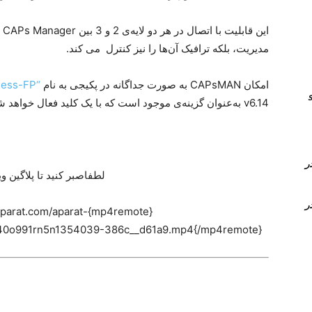
مدیریت، بلکه ترافیک آن‌ها را نیز کنترل می کند.
امکان CAPsMAN به‌ صورت جداگانه در پکیجی به نام
“Wireless-FP”
انال های sip
v6.14 به‌عنوان گزینه‌ی موجود است که با یک کلید فعال خواهد شد.
Time Conditi و Time Group در
لطفاصبر کنید تا پلاگین وی
Time Conditi و Time Group در
sset.aparat.com/aparat-
40o991rn5n1354039-386c__d61a9.mp4{/mp4remote}