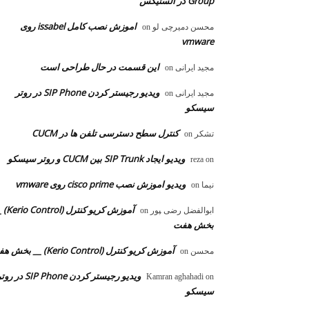
Group در الستیکس
اموزش نصب کامل issabel روی
محسن دمیرچی لو
on
vmware
این قسمت در حال طراحی است
مجید ایرانی
on
ویدیو رجیستر کردن SIP Phone در روتر
مجید ایرانی
on
سیسکو
کنترل سطح دسترسی تلفن ها در CUCM
تشکر
on
ویدیو ایجاد SIP Trunk بین CUCM و روتر سیسکو
reza
on
ویدیو اموزش نصب cisco prime روی vmware
نیما
on
آموزش کریو کنترل 
ابوالفضل رضی ‍‍پور
on
بخش هفت
آموزش کریو کنترل (Kerio Control) __ بخش هفت
محسن
on
ویدیو رجیستر کردن SIP Phone در 
Kamran aghahadi
on
سیسکو