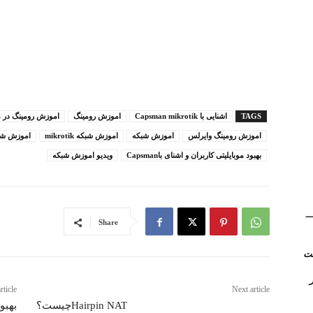
TAGS
اشنایی با Capsman mikrotik
اموزش رومینگ
اموزش رومینگ در م
اموزش رومینگ وایرلس
اموزش شبکه
اموزش شبکه mikrotik
اموزش شب
بهبود موبایلیتی کاربران و اشنای باCapsman
ویدیو اموزش شبکه
(Kerio Control) __
Share
روتر
rticle
Next article
Hairpin NATچیست؟
بهبود