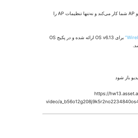
این قابلیت با اتصال در هر دو لایه‌ی 2 و 3 بین CAPs Manager و AP شما کار می‌کند و نه‌تنها تنظیمات AP را
برای OS v6.13 ارائه شده و در پکیج OS
دیو باز شود
{mp4remote}https://hw13.a
video/a_b56o12g208j9k5r2no2234840os