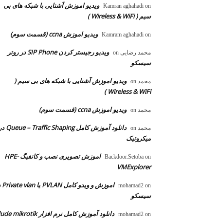
ویدیو اموزش آشنایی با شبکه های بی
Kamran aghahadi
on
سیم ( Wireless & WiFi )
ویدیو اموزش ccna (قسمت سوم)
Kamram aghahadi
on
ویدیو رجیستر کردن SIP Phone در روتر
محمد رضایی
on
سیسکو
ویدیو اموزش آشنایی با شبکه های بی سیم (
محمد
on
Wireless & WiFi )
ویدیو اموزش ccna (قسمت سوم)
محمد
on
دانلود آموزش کامل  – Traffic Shaping
محمد
on
میکروتیک
اموزش تصویری نصب و کانفیگ HPE-
Backdoor.Setoba
on
VMExplorer
اموزش و ویدو
mohamad2
on
سیسکو
دانلود آموزش کامل نرم افزار dude mikrotik
mohamad2
on