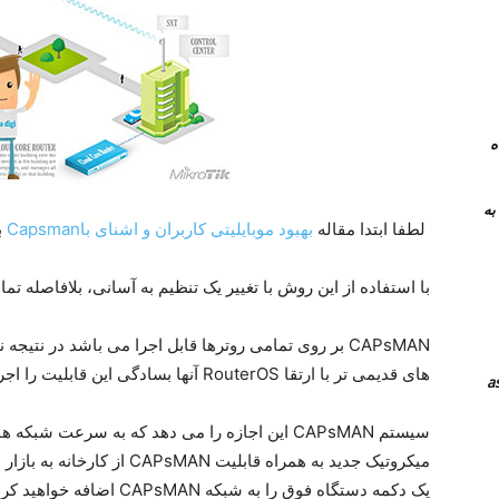
 همراه
نرم افزار های جایگزین teamviewer به
لطفا ابتدا مقاله
بهبود موبایلیتی کاربران و اشنای باCapsman
ب
با استفاده از این روش با تغییر یک تنظیم به آسانی، بلافاصله تمامی APهای شما تنظیمات جدید را خواهد 
CAPsMAN بر روی تمامی روترها قابل اجرا می باشد در نتی
های قدیمی تر با ارتقا RouterOS آنها بسادگی این قابلیت را اجرا خواهند کرد.
سیستم CAPsMAN این اجازه را می دهد که به سرعت شبک
میکروتیک جدید به همراه قابلیت
یک دکمه دستگاه فوق را به شبکه CAPsMAN اضافه خواهید کرد.