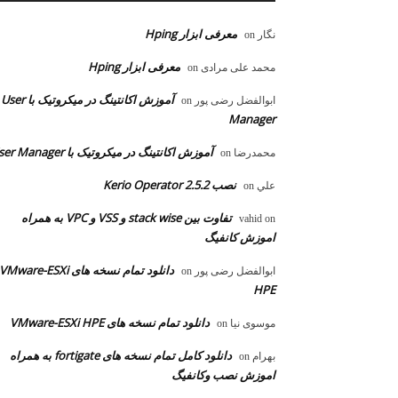
معرفی ابزار Hping
نگار
on
معرفی ابزار Hping
محمد علی مرادی
on
آموزش اکانتینگ در میکروتیک با User
ابوالفضل رضی پور
on
Manager
آموزش اکانتینگ در میکروتیک با User Manager
محمدرضا
on
نصب Kerio Operator 2.5.2
علي
on
تفاوت بین stack wise و VSS و VPC به همراه
vahid
on
اموزش کانفیگ
دانلود تمام نسخه های VMware-ESXi
ابوالفضل رضی پور
on
HPE
دانلود تمام نسخه های VMware-ESXi HPE
موسوی نیا
on
دانلود کامل تمام نسخه های fortigate به همراه
بهرام
on
اموزش نصب وکانفیگ