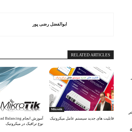
ابوالفضل رضی پور
RELATED ARTICLES
Queue در
Mikrotik
 کامل PVLAN یا Private vlan در
قابلیت های جدید سیستم عامل میکروتیک
نوع ترافیک در میکروتیک