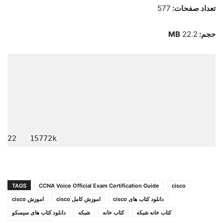
تعداد صفحات:
577
حجم:
22.2
MB
8:22   15772k
TAGS
CCNA Voice Official Exam Certification Guide
cisco
دانلود کتاب های cisco
اموزش کامل cisco
اموزش cisco
کتاب خانه شبکه
کتاب خانه
شبکه
دانلود کتاب های سیسکو