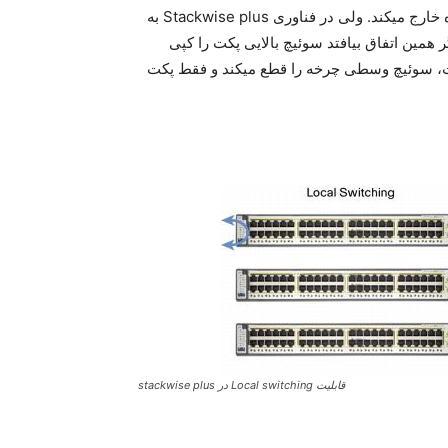
وسطی تازه به مقصد پکت میرسد و آن را از پورت مشخص شده خارج میکند. ولی در فناوری Stackwise plus به
Destination  استفاده میشود اگر همین اتفاق بیافتد سوئیچ بالایی پکت را کپی
، سوئیچ وسطی چرخه را قطع میکند و فقط پکت
قابلیت Local switching در stackwise plus