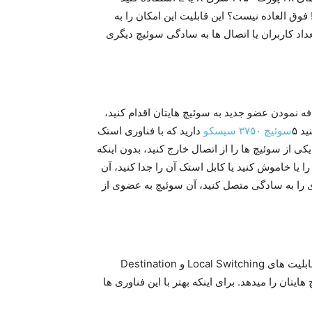
۱۰۰ و ۱۸ پورت ۱۰G خواهید داشت! فوق العاده نیست؟ این قابلیت این امکان را به
عداد کاربران یا اتصال ها به سادگی سوئیچ دیگری
فه نمودن عضو جدید به سوئیچ هایتان اقدام کنید،
د ۵
سوئیچ ۳۷۵۰
سیسکو
دارید که با فناوری استک
کی از سوئیچ ها را از اتصال خارج کنید، بدون اینکه
 خاموش کنید یا کابل استک آن را جدا کنید، آن
 سوئئیچ دیگری را به سادگی متصل کنید، آن سوئیچ به عضوی از
این فناوری انقلابی در فناوری Stackwise به حساب می آید. با قابلیت های Local Switching و Destination
یچ هایتان را میدهد. برای اینکه بهتر با این فناوری ها