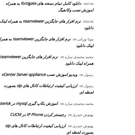
دانلود کامل تمام نسخه های fortigate به همراه
sasi
on
اموزش نصب وکانفیگ
نرم افزار های جایگزین teamviewer به همراه لینک
reza
on
دانلود
نرم افزار های جایگزین teamviewer به
مونا نورانی
on
لینک دانلود
محمد محمدی ساره
on
همراه لینک دانلود
ویدیو اموزش نصب vCenter Server appliance
رسول
on
ارزیابی کیفیت ارتباطات کانال های sip بصورت
رسول
on
لحظه ای
اموزش بکاپ گیری mysql در asterisk
محمد محمدی ساره
on
رجیستر کردن IP Phone در CUCM
بهنوش حیدری
on
ارزیابی کیفیت ارتباطات کانال های sip
بهنوش حیدری
on
بصورت لحظه ای