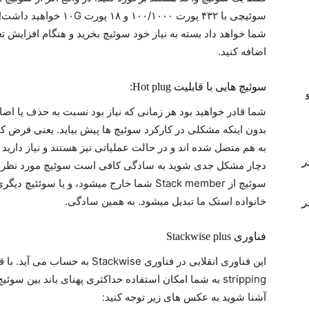
سوئیچی با ۴۳۲ پورت /۱۰۰۰
شما خواهد داد بسته به نیاز خود سوئیچ بخرید و هنگام افزایش ت
اضافه کنید.
سوئیچ هایی با قابلیت Hot plug:
انال های sip
شما قادر خواهید بود هر زمانی که نیاز بود نسبت به حذف یا اضا
بدون اینکه مشکلی در کارکرد سوئیچ ها پیش بیاید. یعنی فرض کنی
به هم متصل شده اند و در حالت عملیاتی نیز هستند و نیاز دارید ی
Time Conditi و Time Group در
دچار مشکل جدی شوید به سادگی کافی است سوئیچ مورد نظر را یا
سوئیچ از Stack member شما خارج میشود، و یا
خانواده استک ما تبدیل میشود. به همین سادگی.
Time Conditi و Time Group در
فناوری Stackwise plus
stripping به شما امکان استفاده حداکثری پهنای باند بین سوئ
آشنا شوید به عکس های زیر توجه کنید: