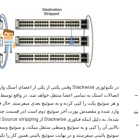
در تکنولوژی Stackwise وقتی پکتی از یکی از ا
(Kerio Control) __
و هر سوئیچ پکت را کپی کرده و به سوئیچ بعدی میفرستد. حال فک
وارد شده و مقصدش پورت آخر سوئیچ دوم است (در قسمت چپ
شد
روتر
بالایی آن را کپی و به سوئیچ وسطی منتقل میکند، و سوئیچ وسطی
سوئیچ پائینی میفرستد و در نهایت سوئیچ پائینی همین کار را تکر