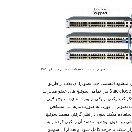
فناوری Destination stripping در سیسکو ۳۷۵۰
عضای استک وارد میشود (قسمت چپ تصویر) آن پکت از طریق
اتصالات استک به تمامی اعضا منتقل خواهد شد، در واقع توسط Stack loop بین تمامی سوئیچ های عضو میچرخد
ر کنید پکتی از یکی از پورت های سوئیچ بالایی
 تصویر آن پورت به صورت مربه آبی مشخص
ه)، به دلیل اینکه فناوری Stackwise از Source stripping استفاده میکند بدون در نظر گرفتن مقصد سوئیچ
 نیز بدون توجه به مقصد آن را کپی کرده و به
ار میکند تا چرخه کامل شود. و بعد از آن سوئیچ