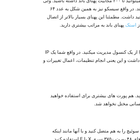
کارت شبکه ۱۰/۱۰۰ خریداری میکنید در یک اتصال full-duplex میتوانید تا ۲۰۰ مگابیت پهنای باند داشته باشید. ولی
هیچ وقت تولید کنندگان کارت شبکه عبارت ۲۰/۲۰۰ را قید نمیکنند. در واقع سیسکو نیز به همین شکل به عدد ۶۴
یده و شما ۳۲ گیگابیت پهنای باند Full-duplex خواهید داشت. مطمئنا این پهنای بسیار بالاتر از اتصال
استک
پهنای باند به مراتب بیشتری دارید.
وقتی از فناوری استک استفاده میکنید تمام سوئیچ های متصل را از یک کنسول مدیریت میکنید. در واقع شما یک IP
 فایل تنظیمات (Configuration file) خواهید داشت و این یعنی انجام تنظیمات، اعمال تغییرات و
رید. هم پورت های بیشتری برای استفاده خواهید
سانی مختل نخواهد شد.
ما با کابل استک و تکنولوژی Stackwise سیسکو میتوانید تا ۹ سوئیچ را به هم متصل کنید و با آنها مانند اینکه
فقط یک سوئیچ واحد هستند برخورد کنید. در واقع اگر از سوئیچ های ۴۸ پورت ۳۷۵۰ سری X یا E استفاده کنید