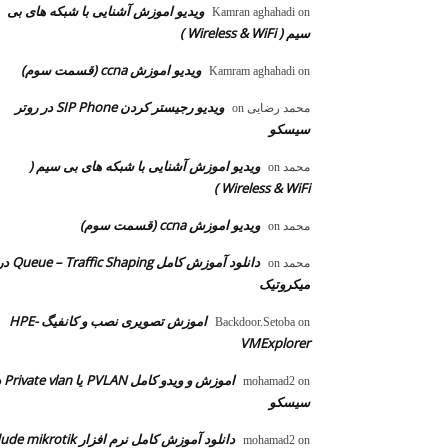
ویدیو اموزش آشنایی با شبکه های بی
Kamran aghahadi
on
سیم ( Wireless & WiFi )
ویدیو اموزش ccna (قسمت سوم)
Kamram aghahadi
on
ویدیو رجیستر کردن SIP Phone در روتر
محمد رضایی
on
سیسکو
ویدیو اموزش آشنایی با شبکه های بی سیم (
محمد
on
Wireless & WiFi )
ویدیو اموزش ccna (قسمت سوم)
محمد
on
دانلود آموزش کامل  – Traffic Shaping
محمد
on
میکروتیک
اموزش تصویری نصب و کانفیگ HPE-
Backdoor.Setoba
on
VMExplorer
اموزش و ویدو
mohamad2
on
سیسکو
دانلود آموزش کامل نرم افزار dude mikrotik
mohamad2
on