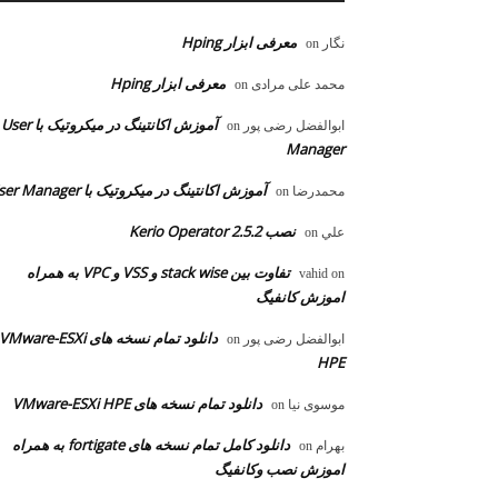
معرفی ابزار Hping
نگار
on
معرفی ابزار Hping
محمد علی مرادی
on
آموزش اکانتینگ در میکروتیک با User
ابوالفضل رضی پور
on
Manager
آموزش اکانتینگ در میکروتیک با User Manager
محمدرضا
on
نصب Kerio Operator 2.5.2
علي
on
تفاوت بین stack wise و VSS و VPC به همراه
vahid
on
اموزش کانفیگ
دانلود تمام نسخه های VMware-ESXi
ابوالفضل رضی پور
on
HPE
دانلود تمام نسخه های VMware-ESXi HPE
موسوی نیا
on
دانلود کامل تمام نسخه های fortigate به همراه
بهرام
on
اموزش نصب وکانفیگ