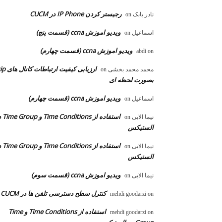
رجیستر کردن IP Phone در CUCM
نادر بابک
on
ویدیو اموزش ccna (قسمت پنج)
اسماعیل
on
ویدیو اموزش ccna (قسمت چهارم)
abdi
on
ارزیابی کیفیت ارتباطات ک
محمد محمد بخشی
on
بصورت لحظه ای
ویدیو اموزش ccna (قسمت چهارم)
اسماعیل
on
استفاده از ons
نیما الایی
on
الستیکس
استفاده از ons
نیما الایی
on
الستیکس
ویدیو اموزش ccna (قسمت سوم)
نیما الایی
on
کنترل سطح دسترسی تلفن ها در CUCM
mehdi goodarzi
on
استفاده از Time Conditions و Time
mehdi goodarzi
on