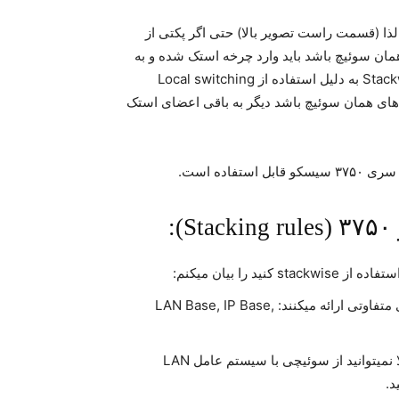
قابلیت Local switching وجود ندارد، لذا (قسمت راست تصویر بالا) حتی اگر پکتی از
ن سوئیچ باشد باید وارد چرخه استک شده و به
تمامی سوئیچ های عضو ارسال شود. در حالی که در Stackwise plus به دلیل استفاده از Local switching
های همان سوئیچ باشد دیگر به باقی اعضای استک
:
 را بیان میکنم:
از نظر کلی ۳ نوع IOS مختلف سیسکو وجود دارد که قابلیت های متفاوتی ارائه میکنند: LAN Base, IP Base,
شما نمیتوانید چند نوع IOS در یک Stackwise داشته باشید، مثلا نمیتوانید از سوئیچی با سیستم عامل LAN