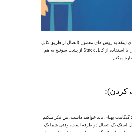
ی اینکه به روش های معمول (اتصال از طریق کابل
مسی یا فیبر نوری) سوئیچ هایتان را به یکدیگر متصل کنید، آنها را با استفاده از کابل Stack از پشت سوئیچ به هم
اره میکنم.
در تمام اسناد این تکنولوژی سعی دارد بگوید که شما ۶۴ گیگابیت پهنای باند خواهید داشت، من فکر میکنم
ابل استک یک اتصال دو طرفه است، وقتی شما یک