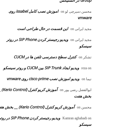
Group در الستیکس
اموزش نصب کامل issabel روی
محسن دمیرچی لو
on
vmware
این قسمت در حال طراحی است
مجید ایرانی
on
ویدیو رجیستر کردن SIP Phone در روتر
مجید ایرانی
on
سیسکو
کنترل سطح دسترسی تلفن ها در CUCM
تشکر
on
ویدیو ایجاد SIP Trunk بین CUCM و روتر سیسکو
reza
on
ویدیو اموزش نصب cisco prime روی vmware
نیما
on
آموزش کریو کنترل 
ابوالفضل رضی ‍‍پور
on
بخش هفت
آموزش کریو کنترل (Kerio Control) __ بخش هفت
محسن
on
ویدیو رجیستر کردن SIP Phone در 
Kamran aghahadi
on
سیسکو