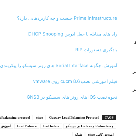
Prime infrastructure چیست و چه کاربردهایی دارد؟
راه های مقابله با جعل ادرس DHCP Snooping
انال های sip
یادگیری دستورات RIP
آموزش: چگونه Serial Interface های روتر سیسکو را پیکربندی کنیم ؟ منظور از DTE و DCE چیست ؟
Time Conditi و Time Group در
فیلم اموزشی نصب 8.6 cucm روی vmware
Time Conditi و Time Group در
نحوه نصب IOS های روتر های سیسکو در GNS3
d balancing protocol
cisco
Gatway Load Balancing Protocol
TAGS
Gateway Redundancy در سیسکو
load balanc
Load Balance
اموزش cisco
اموزش کامل cisco
شبکه