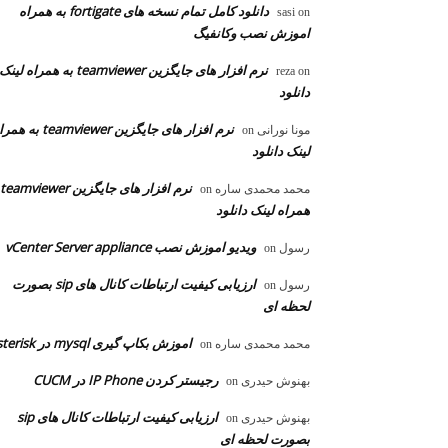
دانلود کامل تمام نسخه های fortigate به همراه
sasi
on
اموزش نصب وکانفیگ
نرم افزار های جایگزین teamviewer به همراه لینک
reza
on
دانلود
نرم افزار های جایگزین teamviewer به
مونا نورانی
on
لینک دانلود
محمد محمدی ساره
on
همراه لینک دانلود
ویدیو اموزش نصب vCenter Server appliance
رسول
on
ارزیابی کیفیت ارتباطات کانال های sip بصورت
رسول
on
لحظه ای
اموزش بکاپ گیری mysql در asterisk
محمد محمدی ساره
on
رجیستر کردن IP Phone در CUCM
بهنوش حیدری
on
ارزیابی کیفیت ارتباطات کانال های sip
بهنوش حیدری
on
بصورت لحظه ای