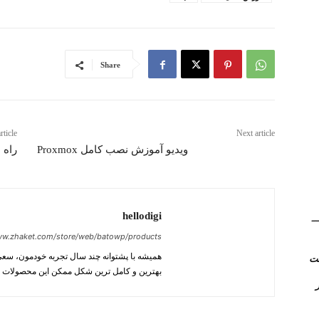
Share
rticle
Next article
ویدیو آموزش نصب کامل Proxmox
راه ها
(Kerio Control) __
hellodigi
ww.zhaket.com/store/web/batowp/products
همیشه با پشتوانه چند سال تجربه خودمون، سعی ک
بهترین و کامل ترین شکل ممکن این محصولات ر
روتر