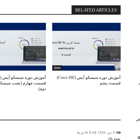
RELATED ARTICLES
cisco
آموزش دوره سیسکو آیس (Cisco ISE)
Queue در
قسمت پنجم
دوم)
 کامل PVLAN یا Private vlan در
vo
6 دی, 1395 At 8:48 ق.ظ
tnk 😉