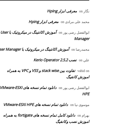
معرفی ابزار Hping
نگار
on
معرفی ابزار Hping
محمد علی مرادی
on
آموزش اکانتینگ در میکروتیک با User
ابوالفضل رضی پور
on
Manager
آموزش اکانتینگ در میکروتیک با User Manager
محمدرضا
on
نصب Kerio Operator 2.5.2
علي
on
تفاوت بین stack wise و VSS و VPC به همراه
vahid
on
اموزش کانفیگ
دانلود تمام نسخه های VMware-ESXi
ابوالفضل رضی پور
on
HPE
دانلود تمام نسخه های VMware-ESXi HPE
موسوی نیا
on
دانلود کامل تمام نسخه های fortigate به همراه
بهرام
on
اموزش نصب وکانفیگ