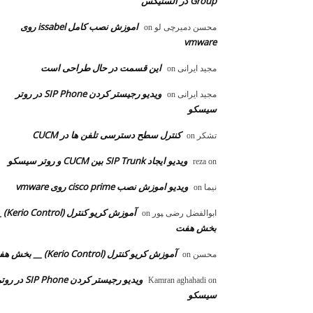
Group در الستیکس
اموزش نصب کامل issabel روی
محسن دمیرچی لو
on
vmware
این قسمت در حال طراحی است
مجید ایرانی
on
ویدیو رجیستر کردن SIP Phone در روتر
مجید ایرانی
on
سیسکو
کنترل سطح دسترسی تلفن ها در CUCM
تشکر
on
ویدیو ایجاد SIP Trunk بین CUCM و روتر سیسکو
reza
on
ویدیو اموزش نصب cisco prime روی vmware
نیما
on
آموزش کریو کنترل 
ابوالفضل رضی ‍‍پور
on
بخش هفت
آموزش کریو کنترل (Kerio Control) __ بخش هفت
محسن
on
ویدیو رجیستر کردن SIP Phone در 
Kamran aghahadi
on
سیسکو