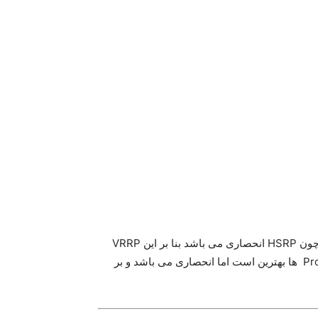
که می توان گفت که تقریبا HSRP و VRRP یکی می باشند اما چون HSRP انحصاری می باشد بنا بر این VRRP
ارائه شده است.البته لازم به ذکر است که GLBP بین این Protocol ها بهترین است اما انحصاری می باشد و بر