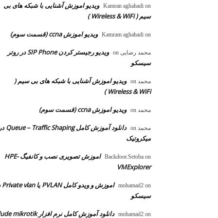
ویدیو اموزش آشنایی با شبکه های بی
Kamran aghahadi
on
سیم ( Wireless & WiFi )
ویدیو اموزش ccna (قسمت سوم)
Kamram aghahadi
on
ویدیو رجیستر کردن SIP Phone در روتر
محمد رضایی
on
سیسکو
ویدیو اموزش آشنایی با شبکه های بی سیم (
محمد
on
Wireless & WiFi )
ویدیو اموزش ccna (قسمت سوم)
محمد
on
دانلود آموزش کامل  – Traffic Shaping
محمد
on
میکروتیک
اموزش تصویری نصب و کانفیگ HPE-
Backdoor.Setoba
on
VMExplorer
اموزش و ویدو
mohamad2
on
سیسکو
دانلود آموزش کامل نرم افزار dude mikrotik
mohamad2
on