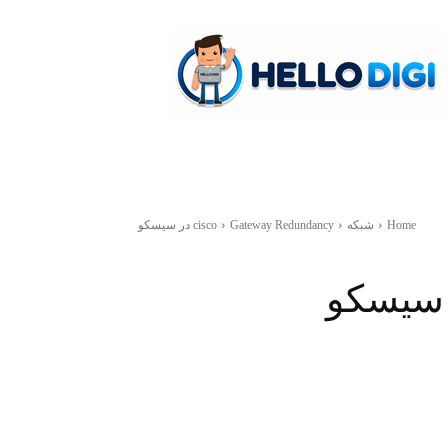
hellodigi
Home
شبکه
Gateway Redundancy در سیسکو
cisco