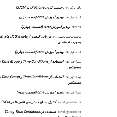
رجیستر کردن IP Phone در CUCM
نادر بابک
on
ویدیو اموزش ccna (قسمت پنج)
اسماعیل
on
ویدیو اموزش ccna (قسمت چهارم)
abdi
on
ارزیابی کیفیت ارتباطات ک
محمد محمد بخشی
on
بصورت لحظه ای
ویدیو اموزش ccna (قسمت چهارم)
اسماعیل
on
استفاده از ons
نیما الایی
on
الستیکس
استفاده از ons
نیما الایی
on
الستیکس
ویدیو اموزش ccna (قسمت سوم)
نیما الایی
on
کنترل سطح دسترسی تلفن ها در CUCM
mehdi goodarzi
on
استفاده از Time Conditions و Time
mehdi goodarzi
on