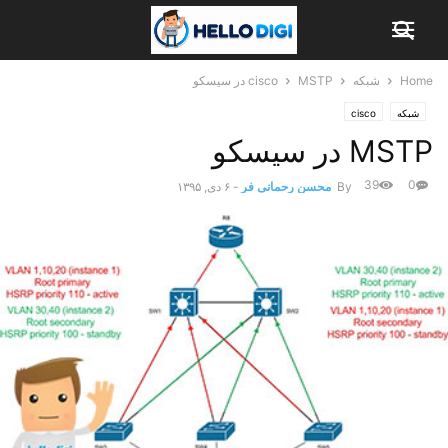
Home
شبکه
MSTP در سیسکو
cisco
شبکه
cisco
MSTP در سیسکو
39
0
By
محسن رحمانی فر
-
۶ دی, ۱۳۹۵