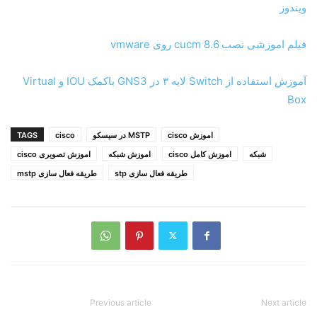
ویندوز
فیلم اموزشی نصب 8.6 cucm روی vmware
آموزش استفاده از Switch لایه ۳ در GNS3 باکمک IOU و Virtual
Box
اموزش cisco
MSTP در سیسکو
cisco
TAGS
شبکه
اموزش کامل cisco
اموزش شبکه
اموزش تصویری cisco
طریقه فعال سازی stp
طریقه فعال سازی mstp
Previous article
Next article