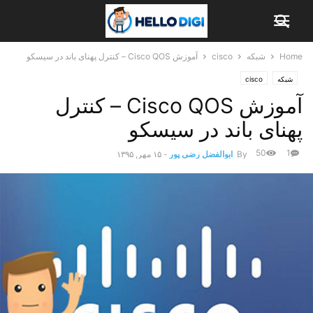
Home
شبکه
cisco
آموزش Cisco QOS – کنترل پهنای باند در سیسکو
شبکه
cisco
آموزش Cisco QOS – کنترل
پهنای باند در سیسکو
50
1
By
ابوالفضل رضی پور
-
۱۵ مهر, ۱۳۹۵