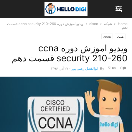
Home
شبکه
cisco
ویدیو اموزش دوره ccna security 210-260 قسمت
دهم
شبکه
cisco
ویدیو اموزش دوره ccna
security 210-260 قسمت دهم
51
0
By
ابوالفضل رضی پور
-
۲۷ آذر, ۱۳۹۶