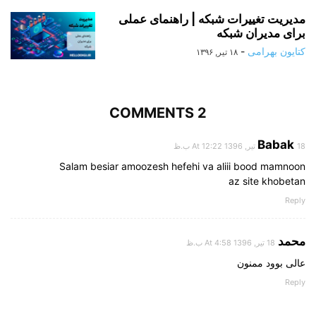
مدیریت تغییرات شبکه | راهنمای عملی
برای مدیران شبکه
کتایون بهرامی
-
۱۸ تیر, ۱۳۹۶
2 COMMENTS
Babak
18 تیر, 1396 At 12:22 ب.ظ
Salam besiar amoozesh hefehi va aliii bood mamnoon
az site khobetan
Reply
محمد
18 تیر, 1396 At 4:58 ب.ظ
عالی بوود ممنون
Reply