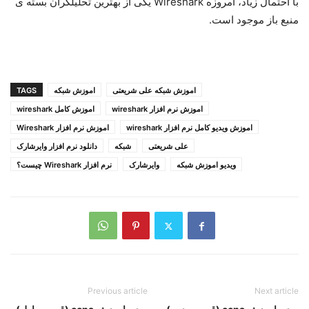
با احتمال زیاد، امروزه Wireshark یکی از بهترین تحلیلگران بسته ی
منبع باز موجود است.
اموزش شبکه علی شریعتی
اموزش شبکه
TAGS
اموزش نرم افزار wireshark
اموزش کامل wireshark
اموزش ویدیو کامل نرم افزار wireshark
اموزش نرم افزار Wireshark
علی شریعتی
شبکه
دانلود نرم افزار وایرشارک
ویدیو اموزش شبکه
وایرشارک
نرم افزار Wireshark چیست؟
Previous article
Next article