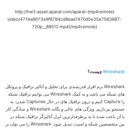
{mp4remote}http://hw3.asset.aparat.com/aparat-
video/4714a9073e9f8784cd8eaa7470d5e35e7563687-
720p__88512.mp4{/mp4remote}
Wireshark
چیست؟
Wireshark نرم افزار قدرتمندی برای تحلیل و آنالیز ترافیک و پروتکل
های شبکه می باشد و به کمک Wireshark می توانیم ترافیک شبکه
را Capture کنیم و درون ترافیک های در حال Capturee شدن، به
جستجو بپردازیم. ویژگی های عالی و یگانه Wireshark و سادگی کار
با آن باعث شده تا به پرطرفدارترین ابزار آنالیزگر ترافیک شبکه در
بین متخصصین شبکه و امنیت تبدیل شود. Wireshark را می توان بر