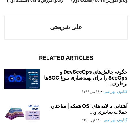
ویدیو اموزش ccna (قسمت دوم)
ویدیو اموزش ccna (قسمت اول)
علی شریعتی
RELATED ARTICLES
چگونه چالش‌های DevSecOps و
SecOps را برای بهینه‌سازی بلوغ SOC‌ها
برطرف...
کتایون بهرامی
-
۱۸ تیر, ۱۳۹۶
آشنایی با لایه های OSI شبکه | ساختار،
حملات سایبری و...
کتایون بهرامی
-
۱۸ تیر, ۱۳۹۶