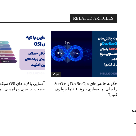
RELATED ARTICLES
شبکه
چگونه چالش‌های DevSecOps و SecOps
آشنایی با لایه
را برای بهینه‌سازی بلوغ SOC‌ها برطرف
حملات سایبری و راه های تام
(Kerio Control) __
کنیم؟
روتر