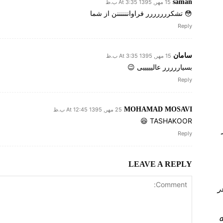
saman
15 مهر, 1395 At 3:35 ب.ظ
😳 تشکررررررر فراواننننننن از شما
Reply
سامان
15 مهر, 1395 At 3:35 ب.ظ
بسیاررررر عالیییییی 😉
Reply
MOHAMAD MOSAVI
25 مهر, 1395 At 12:45 ب.ظ
TASHAKOOR 😆
Queue در
Reply
LEAVE A REPLY
 کامل PVLAN یا Private vlan در