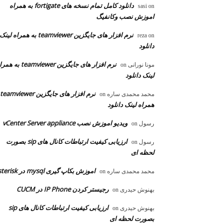
دانلود کامل تمام نسخه های fortigate به همراه
sasi
on
اموزش نصب وکانفیگ
نرم افزار های جایگزین teamviewer به همراه لینک
reza
on
دانلود
نرم افزار های جایگزین teamviewer به
مونا نورانی
on
لینک دانلود
محمد محمدی ساره
on
همراه لینک دانلود
ویدیو اموزش نصب vCenter Server appliance
رسول
on
ارزیابی کیفیت ارتباطات کانال های sip بصورت
رسول
on
لحظه ای
اموزش بکاپ گیری mysql در asterisk
محمد محمدی ساره
on
رجیستر کردن IP Phone در CUCM
بهنوش حیدری
on
ارزیابی کیفیت ارتباطات کانال های sip
بهنوش حیدری
on
بصورت لحظه ای