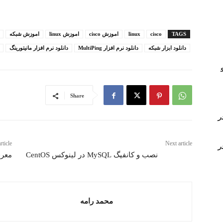
TAGS
cisco
linux
اموزش cisco
اموزش linux
اموزش شبکه
دانلود ابزار شبکه
دانلود نرم افزار MultiPing
دانلود نرم افزار مانیتورینگ
انال های sip
Share
Time Conditi و Time Group در
rticle
Next article
Time Conditi و Time Group در
نصب و کانفیگ MySQL در لینوکس CentOS
معرفی
محمد رامه