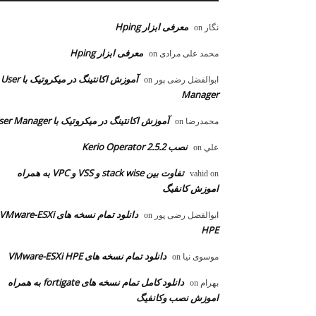
معرفی ابزار Hping
نگار
on
معرفی ابزار Hping
محمد علی مرادی
on
آموزش اکانتینگ در میکروتیک با User
ابوالفضل رضی پور
on
Manager
آموزش اکانتینگ در میکروتیک با User Manager
محمدرضا
on
نصب Kerio Operator 2.5.2
علي
on
تفاوت بین stack wise و VSS و VPC به همراه
vahid
on
اموزش کانفیگ
دانلود تمام نسخه های VMware-ESXi
ابوالفضل رضی پور
on
HPE
دانلود تمام نسخه های VMware-ESXi HPE
موسوی نیا
on
دانلود کامل تمام نسخه های fortigate به همراه
بهرام
on
اموزش نصب وکانفیگ