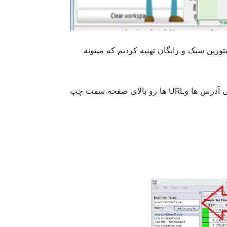
تورین سبک و رایگان تهییه کردیم که میتونه
کا با این نرم افزار بسیار ساده هست و فقط کافیه که آی پی آدرس ها وURL ها رو بالای صفحه سمت چپ