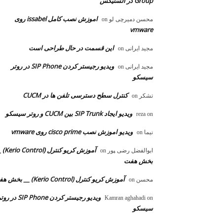
Group در الستیکس
اموزش نصب کامل issabel روی
محسن دمیرچی لو
on
vmware
این قسمت در حال طراحی است
مجید ایرانی
on
ویدیو رجیستر کردن SIP Phone در روتر
مجید ایرانی
on
سیسکو
کنترل سطح دسترسی تلفن ها در CUCM
تشکر
on
ویدیو ایجاد SIP Trunk بین CUCM و روتر سیسکو
reza
on
ویدیو اموزش نصب cisco prime روی vmware
نیما
on
آموزش کریو کنترل 
ابوالفضل رضی ‍‍پور
on
بخش هفت
آموزش کریو کنترل (Kerio Control) __ بخش هفت
محسن
on
ویدیو رجیستر کردن SIP Phone در 
Kamran aghahadi
on
سیسکو