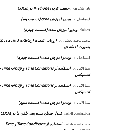
رجیستر کردن IP Phone در CUCM
نادر بابک
on
ویدیو اموزش ccna (قسمت پنج)
اسماعیل
on
ویدیو اموزش ccna (قسمت چهارم)
abdi
on
ارزیابی کیفیت ارتباطات ک
محمد محمد بخشی
on
بصورت لحظه ای
ویدیو اموزش ccna (قسمت چهارم)
اسماعیل
on
استفاده از ons
نیما الایی
on
الستیکس
استفاده از ons
نیما الایی
on
الستیکس
ویدیو اموزش ccna (قسمت سوم)
نیما الایی
on
کنترل سطح دسترسی تلفن ها در CUCM
mehdi goodarzi
on
استفاده از Time Conditions و Time
mehdi goodarzi
on