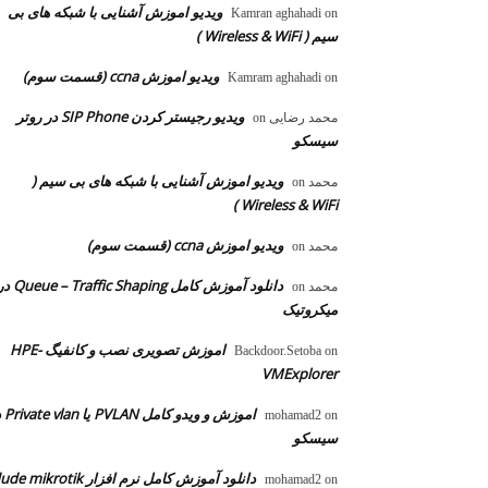
ویدیو اموزش آشنایی با شبکه های بی
Kamran aghahadi
on
سیم ( Wireless & WiFi )
ویدیو اموزش ccna (قسمت سوم)
Kamram aghahadi
on
ویدیو رجیستر کردن SIP Phone در روتر
محمد رضایی
on
سیسکو
ویدیو اموزش آشنایی با شبکه های بی سیم (
محمد
on
Wireless & WiFi )
ویدیو اموزش ccna (قسمت سوم)
محمد
on
دانلود آموزش کامل  – Traffic Shaping
محمد
on
میکروتیک
اموزش تصویری نصب و کانفیگ HPE-
Backdoor.Setoba
on
VMExplorer
اموزش و ویدو
mohamad2
on
سیسکو
دانلود آموزش کامل نرم افزار dude mikrotik
mohamad2
on