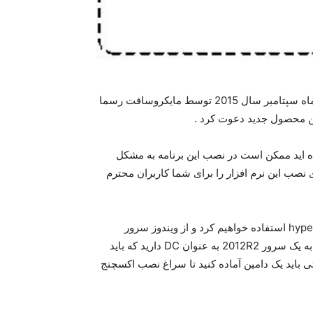
در ماه سپتامبر سال 2015 توسط مایکروسافت رسما
این محصول جدید دعوت کرد .
Microsoft Exchange S را دانلود کرده اید ممکن است در نصب این برنامه به مشکل
نصب این نرم افزار را برای شما کاربران محترم
برای آموزش نصب Exchange Server 2016 از مجازی ساز hyperV استفاده خواهیم کرد و از ویندوز سرور
2012R2 برای این فرایند کمک خواهیم گرفت . بنابراین شما نیاز به یک سرور 2012R2 به عنوان DC دارید که باید
ده باشید به عبارتی باید یک دامین آماده کنید تا سراغ نصب اکسچنج