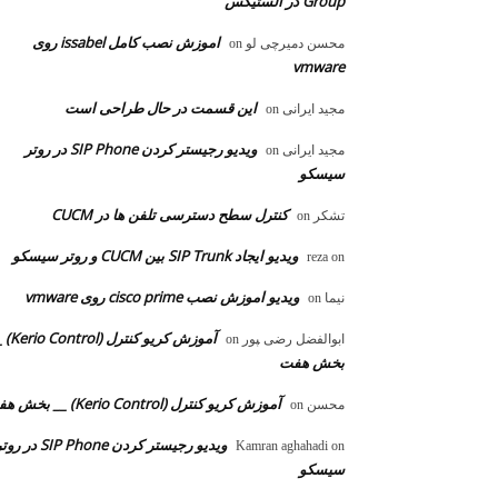
Group در الستیکس
اموزش نصب کامل issabel روی
محسن دمیرچی لو
on
vmware
این قسمت در حال طراحی است
مجید ایرانی
on
ویدیو رجیستر کردن SIP Phone در روتر
مجید ایرانی
on
سیسکو
کنترل سطح دسترسی تلفن ها در CUCM
تشکر
on
ویدیو ایجاد SIP Trunk بین CUCM و روتر سیسکو
reza
on
ویدیو اموزش نصب cisco prime روی vmware
نیما
on
آموزش کریو کنترل 
ابوالفضل رضی ‍‍پور
on
بخش هفت
آموزش کریو کنترل (Kerio Control) __ بخش هفت
محسن
on
ویدیو رجیستر کردن SIP Phone در 
Kamran aghahadi
on
سیسکو