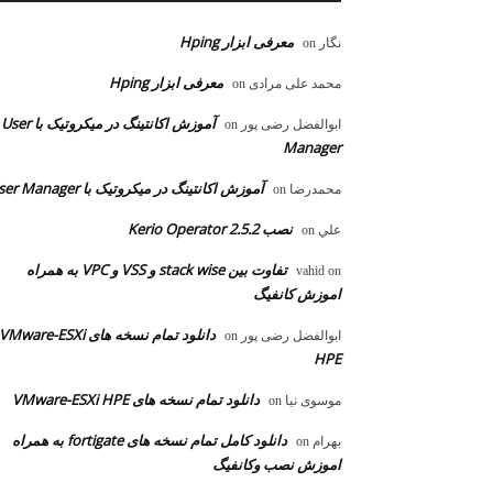
معرفی ابزار Hping
نگار
on
معرفی ابزار Hping
محمد علی مرادی
on
آموزش اکانتینگ در میکروتیک با User
ابوالفضل رضی پور
on
Manager
آموزش اکانتینگ در میکروتیک با User Manager
محمدرضا
on
نصب Kerio Operator 2.5.2
علي
on
تفاوت بین stack wise و VSS و VPC به همراه
vahid
on
اموزش کانفیگ
دانلود تمام نسخه های VMware-ESXi
ابوالفضل رضی پور
on
HPE
دانلود تمام نسخه های VMware-ESXi HPE
موسوی نیا
on
دانلود کامل تمام نسخه های fortigate به همراه
بهرام
on
اموزش نصب وکانفیگ