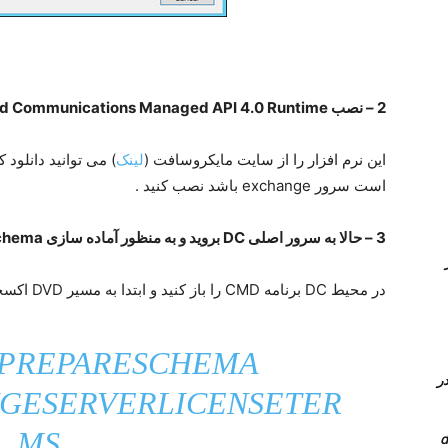
2 – نصب Unified Communications Managed API 4.0 Runtime
این نرم افزار را از سایت مایکروسافت (
لینک
است سرور exchange باشد نصب کنید .
3 – حالا به سرور اصلی DC بروید و به منظور آماده سازی Schema و Active directory مراحل زیر را انجام دهید :
Queue در
در محیط DC برنامه CMD را باز کنید و ابتدا به مسیر DVD اکسچنج بروید و سپس دستور زیر را در اجرا کنید :
PREPARESCHEMA
 کامل PVLAN یا Private vlan در
GESERVERLICENSETER
MS