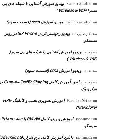
ویدیو اموزش آشنایی با شبکه های بی
Kamran aghahadi
on
سیم ( Wireless & WiFi )
ویدیو اموزش ccna (قسمت سوم)
Kamram aghahadi
on
ویدیو رجیستر کردن SIP Phone در روتر
محمد رضایی
on
سیسکو
ویدیو اموزش آشنایی با شبکه های بی سیم (
محمد
on
Wireless & WiFi )
ویدیو اموزش ccna (قسمت سوم)
محمد
on
دانلود آموزش کامل  – Traffic Shaping
محمد
on
میکروتیک
اموزش تصویری نصب و کانفیگ HPE-
Backdoor.Setoba
on
VMExplorer
اموزش و ویدو
mohamad2
on
سیسکو
دانلود آموزش کامل نرم افزار dude mikrotik
mohamad2
on