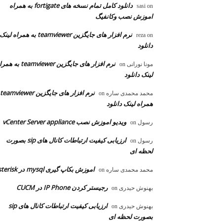
دانلود کامل تمام نسخه های fortigate به همراه
sasi
on
اموزش نصب وکانفیگ
نرم افزار های جایگزین teamviewer به همراه لینک
reza
on
دانلود
نرم افزار های جایگزین teamviewer به
مونا نورانی
on
لینک دانلود
محمد محمدی ساره
on
همراه لینک دانلود
ویدیو اموزش نصب vCenter Server appliance
رسول
on
ارزیابی کیفیت ارتباطات کانال های sip بصورت
رسول
on
لحظه ای
اموزش بکاپ گیری mysql در asterisk
محمد محمدی ساره
on
رجیستر کردن IP Phone در CUCM
بهنوش حیدری
on
ارزیابی کیفیت ارتباطات کانال های sip
بهنوش حیدری
on
بصورت لحظه ای