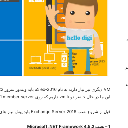
انال های sip
Time Conditi و Time Group در
Time Conditi و Time Group در
این ما در حال حاضر دو تا vm داریم که روی member server اکسچنج 2016 را نصب می کنیم .
قبل از شروع نصب Exchange Server 2016 باید پیش نیاز های آن را نصب و آماده کنیم :
1 – نصب Microsoft .NET Framework 4.5.2