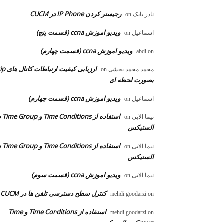
رجیستر کردن IP Phone در CUCM
نادر بابک
on
ویدیو اموزش ccna (قسمت پنج)
اسماعیل
on
ویدیو اموزش ccna (قسمت چهارم)
abdi
on
ارزیابی کیفیت ارتباطات ک
محمد محمد بخشی
on
بصورت لحظه ای
ویدیو اموزش ccna (قسمت چهارم)
اسماعیل
on
استفاده از ons
نیما الایی
on
الستیکس
استفاده از ons
نیما الایی
on
الستیکس
ویدیو اموزش ccna (قسمت سوم)
نیما الایی
on
کنترل سطح دسترسی تلفن ها در CUCM
mehdi goodarzi
on
استفاده از Time Conditions و Time
mehdi goodarzi
on