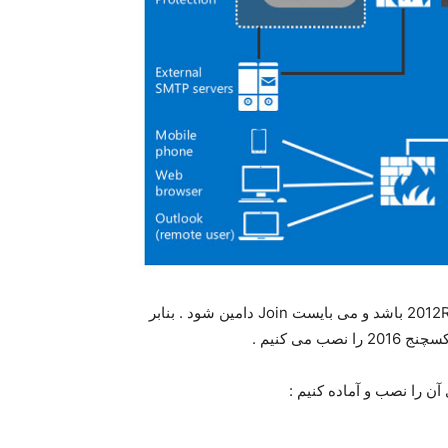
VM دیگری نیز نیاز دارید به نام ex-2016 که باید ویندوز سرور 2012R2 باشد و می بایست Join دامین شود . بنابر