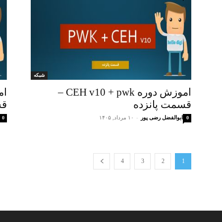
شبکه
اموزش دوره CEH v10 + pwk –
قسمت پانزده
قس
ابوالفضل رضی پور
-
۱۰ مرداد, ۱۴۰۵
0
0
4
3
2
1