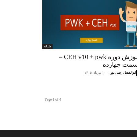
شبکه
اموزش دوره CEH v10 + pwk –
مت چهارده
ابوالفضل رضی پور
-
۱۰ مرداد, ۱۴۰۵
Page 1 of 4