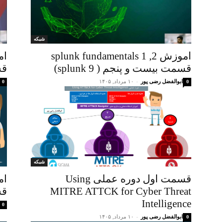
شبکه
اموزش splunk fundamentals 1 ,2
قسمت بیست و پنجم ( splunk 9)
قس
ابوالفضل رضی پور
-
۱۰ مرداد, ۱۴۰۵
0
0
شبکه
قسمت اول دوره عملی Using
MITRE ATTCK for Cyber Threat
قس
Intelligence
0
ابوالفضل رضی پور
-
۱۰ مرداد, ۱۴۰۵
0