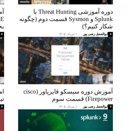
security
دوره آموزشی Threat Hunting با
Splunk و Sysmon قسمت دوم (چگونه
شکار کنیم؟)
بخ
ابوالفضل رضی پور
-
۱۰ مرداد, ۱۴۰۵
0
0
cisco
آموزش دوره سیسکو فایرپاور (cisco
Firepower) قسمت سوم
تی
ابوالفضل رضی پور
-
۱۰ مرداد, ۱۴۰۵
0
0