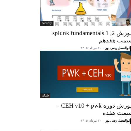
security
اموزش splunk fundamentals 1 ,2
مت هفدهم
ابوالفضل رضی پور
-
۱۰ مرداد, ۱۴۰۵
شبکه
اموزش دوره CEH v10 + pwk –
مت هفده
ابوالفضل رضی پور
-
۱۰ مرداد, ۱۴۰۵