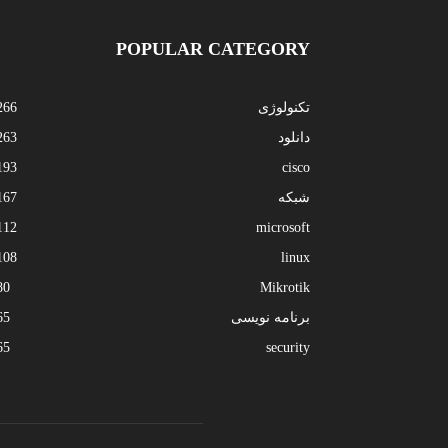
POPULAR CATEGORY
تکنولوژی
266
دانلود
263
193
cisco
شبکه
167
112
microsoft
108
linux
80
Mikrotik
برنامه نویسی
65
65
security