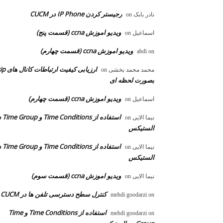
رجیستر کردن IP Phone در CUCM
نادر بابک
on
ویدیو اموزش ccna (قسمت پنج)
اسماعیل
on
ویدیو اموزش ccna (قسمت چهارم)
abdi
on
ارزیابی کیفیت ارتباطات ک
محمد محمد بخشی
on
بصورت لحظه ای
ویدیو اموزش ccna (قسمت چهارم)
اسماعیل
on
استفاده از ons
نیما الایی
on
الستیکس
استفاده از ons
نیما الایی
on
الستیکس
ویدیو اموزش ccna (قسمت سوم)
نیما الایی
on
کنترل سطح دسترسی تلفن ها در CUCM
mehdi goodarzi
on
استفاده از Time Conditions و Time
mehdi goodarzi
on