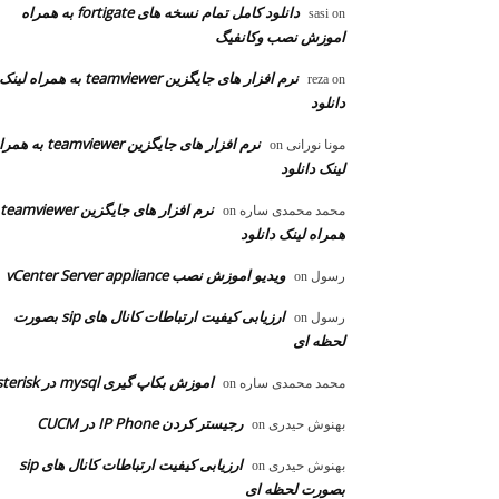
دانلود کامل تمام نسخه های fortigate به همراه
sasi
on
اموزش نصب وکانفیگ
نرم افزار های جایگزین teamviewer به همراه لینک
reza
on
دانلود
نرم افزار های جایگزین teamviewer به
مونا نورانی
on
لینک دانلود
محمد محمدی ساره
on
همراه لینک دانلود
ویدیو اموزش نصب vCenter Server appliance
رسول
on
ارزیابی کیفیت ارتباطات کانال های sip بصورت
رسول
on
لحظه ای
اموزش بکاپ گیری mysql در asterisk
محمد محمدی ساره
on
رجیستر کردن IP Phone در CUCM
بهنوش حیدری
on
ارزیابی کیفیت ارتباطات کانال های sip
بهنوش حیدری
on
بصورت لحظه ای