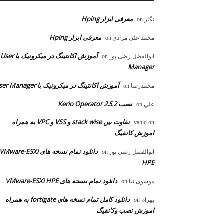
معرفی ابزار Hping
نگار
on
معرفی ابزار Hping
محمد علی مرادی
on
آموزش اکانتینگ در میکروتیک با User
ابوالفضل رضی پور
on
Manager
آموزش اکانتینگ در میکروتیک با User Manager
محمدرضا
on
نصب Kerio Operator 2.5.2
علي
on
تفاوت بین stack wise و VSS و VPC به همراه
vahid
on
اموزش کانفیگ
دانلود تمام نسخه های VMware-ESXi
ابوالفضل رضی پور
on
HPE
دانلود تمام نسخه های VMware-ESXi HPE
موسوی نیا
on
دانلود کامل تمام نسخه های fortigate به همراه
بهرام
on
اموزش نصب وکانفیگ