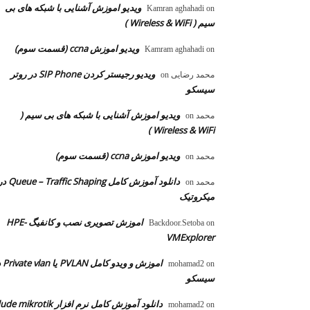
ویدیو اموزش آشنایی با شبکه های بی
Kamran aghahadi
on
سیم ( Wireless & WiFi )
ویدیو اموزش ccna (قسمت سوم)
Kamram aghahadi
on
ویدیو رجیستر کردن SIP Phone در روتر
محمد رضایی
on
سیسکو
ویدیو اموزش آشنایی با شبکه های بی سیم (
محمد
on
Wireless & WiFi )
ویدیو اموزش ccna (قسمت سوم)
محمد
on
دانلود آموزش کامل  – Traffic Shaping
محمد
on
میکروتیک
اموزش تصویری نصب و کانفیگ HPE-
Backdoor.Setoba
on
VMExplorer
اموزش و ویدو
mohamad2
on
سیسکو
دانلود آموزش کامل نرم افزار dude mikrotik
mohamad2
on