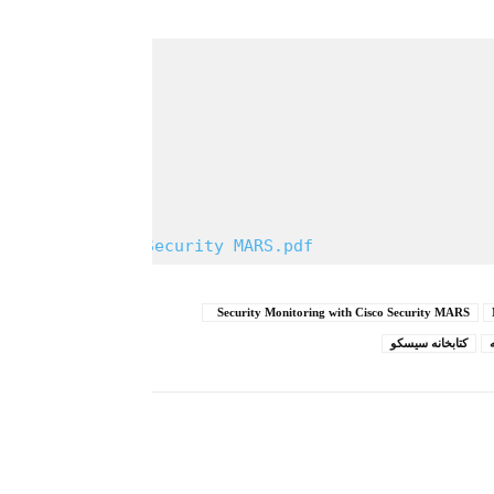
ing with Cisco Security MARS.pdf
                  
Security Monitoring with Cisco Security MARS
کتابخانه سیسکو