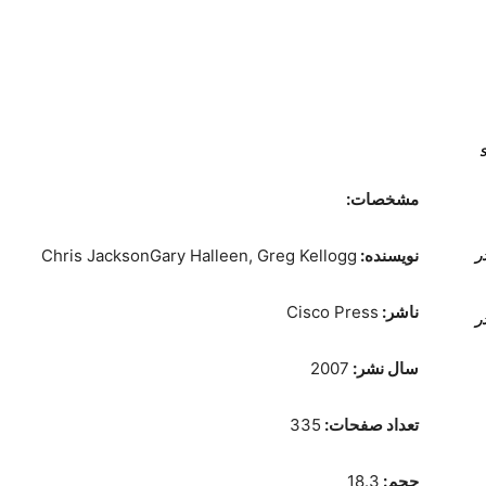
انال های sip
مشخصات:
نویسنده:
Chris JacksonGary Halleen, Greg Kellogg
Time Conditi و Time Group در
ناشر:
Cisco Press
Time Conditi و Time Group در
سال نشر:
2007
تعداد صفحات:
335
حجم:
18.3