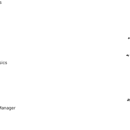
s
 همراه
نرم افزار های جایگزین teamviewer به
sics
 Manager