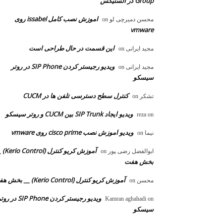
Group در الستیکس
اموزش نصب کامل issabel روی
محسن دمیرچی لو
on
vmware
این قسمت در حال طراحی است
مجید ایرانی
on
ویدیو رجیستر کردن SIP Phone در روتر
مجید ایرانی
on
سیسکو
کنترل سطح دسترسی تلفن ها در CUCM
تشکر
on
ویدیو ایجاد SIP Trunk بین CUCM و روتر سیسکو
reza
on
ویدیو اموزش نصب cisco prime روی vmware
نیما
on
آموزش کریو کنترل 
ابوالفضل رضی ‍‍پور
on
بخش هفت
آموزش کریو کنترل (Kerio Control) __ بخش هفت
محسن
on
ویدیو رجیستر کردن SIP Phone در 
Kamran aghahadi
on
سیسکو