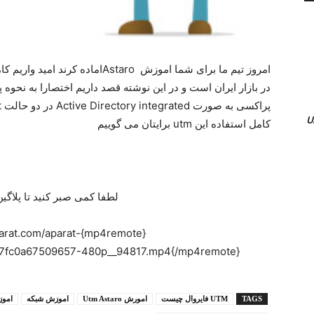
کامل استفاده این utm برایتان می گوییم
لطفا کمی صبر کنید تا پلاگین
set.aparat.com/aparat-
87fc0a67509657-480p__94817.mp4{/mp4remote}
TAGS
UTM فایروال چیست
امورش Utm Astaro
اموزش شبکه
اموزش ک