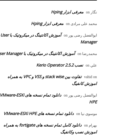
معرفی ابزار Hping
نگار
on
معرفی ابزار Hping
محمد علی مرادی
on
آموزش اکانتینگ در میکروتیک با User
ابوالفضل رضی پور
on
Manager
آموزش اکانتینگ در میکروتیک با User Manager
محمدرضا
on
نصب Kerio Operator 2.5.2
علي
on
تفاوت بین stack wise و VSS و VPC به همراه
vahid
on
اموزش کانفیگ
دانلود تمام نسخه های VMware-ESXi
ابوالفضل رضی پور
on
HPE
دانلود تمام نسخه های VMware-ESXi HPE
موسوی نیا
on
دانلود کامل تمام نسخه های fortigate به همراه
بهرام
on
اموزش نصب وکانفیگ