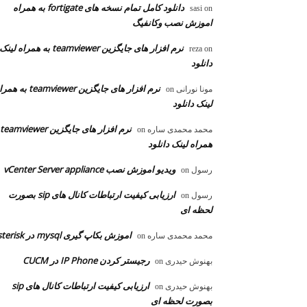
دانلود کامل تمام نسخه های fortigate به همراه
sasi
on
اموزش نصب وکانفیگ
نرم افزار های جایگزین teamviewer به همراه لینک
reza
on
دانلود
نرم افزار های جایگزین teamviewer به
مونا نورانی
on
لینک دانلود
محمد محمدی ساره
on
همراه لینک دانلود
ویدیو اموزش نصب vCenter Server appliance
رسول
on
ارزیابی کیفیت ارتباطات کانال های sip بصورت
رسول
on
لحظه ای
اموزش بکاپ گیری mysql در asterisk
محمد محمدی ساره
on
رجیستر کردن IP Phone در CUCM
بهنوش حیدری
on
ارزیابی کیفیت ارتباطات کانال های sip
بهنوش حیدری
on
بصورت لحظه ای