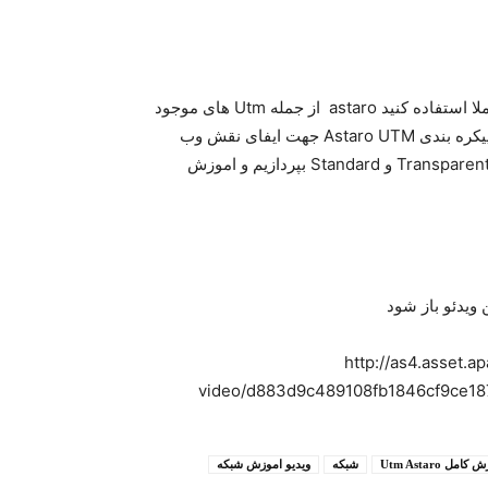
امروز تیم ما برای شما اموزش Astaroاماده کرند امید واریم کاملا استفاده کنید astaro از جمله Utm های موجود
در بازار ایران است و در این نوشته قصد داریم اختصارا به نحوه پیکره بندی Astaro UTM جهت ایفای نقش وب
پراکسی به صورت Active Directory integrated در دو حالت Transparent و Standard بپردازیم و اموزش
 ویدئو باز شود
{mp4remote}http://as4.as
video/d883d9c489108fb1846cf9ce1
امل Utm Astaro
شبکه
ویدیو اموزش شبکه