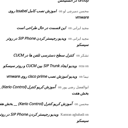
Group در الستیکس
اموزش نصب کامل issabel روی
محسن دمیرچی لو
on
vmware
این قسمت در حال طراحی است
مجید ایرانی
on
ویدیو رجیستر کردن SIP Phone در روتر
مجید ایرانی
on
سیسکو
کنترل سطح دسترسی تلفن ها در CUCM
تشکر
on
ویدیو ایجاد SIP Trunk بین CUCM و روتر سیسکو
reza
on
ویدیو اموزش نصب cisco prime روی vmware
نیما
on
آموزش کریو کنترل 
ابوالفضل رضی ‍‍پور
on
بخش هفت
آموزش کریو کنترل (Kerio Control) __ بخش هفت
محسن
on
ویدیو رجیستر کردن SIP Phone در 
Kamran aghahadi
on
سیسکو