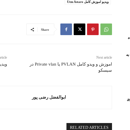
ویدیو اموزش کامل Utm Astaro
Share
 همراه
نرم افزار های جایگزین teamviewer به
rticle
Next article
اموزش و ویدو کامل PVLAN یا Private vlan در
ویدیو 
سیسکو
ابوالفضل رضی پور
RELATED ARTICLES