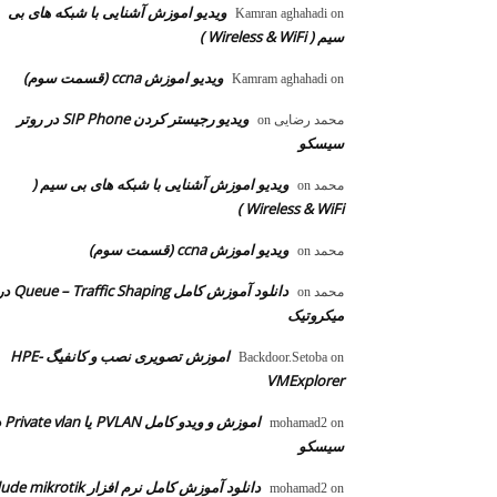
ویدیو اموزش آشنایی با شبکه های بی
Kamran aghahadi
on
سیم ( Wireless & WiFi )
ویدیو اموزش ccna (قسمت سوم)
Kamram aghahadi
on
ویدیو رجیستر کردن SIP Phone در روتر
محمد رضایی
on
سیسکو
ویدیو اموزش آشنایی با شبکه های بی سیم (
محمد
on
Wireless & WiFi )
ویدیو اموزش ccna (قسمت سوم)
محمد
on
دانلود آموزش کامل  – Traffic Shaping
محمد
on
میکروتیک
اموزش تصویری نصب و کانفیگ HPE-
Backdoor.Setoba
on
VMExplorer
اموزش و ویدو
mohamad2
on
سیسکو
دانلود آموزش کامل نرم افزار dude mikrotik
mohamad2
on