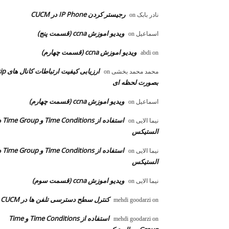
رجیستر کردن IP Phone در CUCM
نادر بابک
on
ویدیو اموزش ccna (قسمت پنج)
اسماعیل
on
ویدیو اموزش ccna (قسمت چهارم)
abdi
on
ارزیابی کیفیت ارتباطات ک
محمد محمد بخشی
on
بصورت لحظه ای
ویدیو اموزش ccna (قسمت چهارم)
اسماعیل
on
استفاده از ons
نیما الایی
on
الستیکس
استفاده از ons
نیما الایی
on
الستیکس
ویدیو اموزش ccna (قسمت سوم)
نیما الایی
on
کنترل سطح دسترسی تلفن ها در CUCM
mehdi goodarzi
on
استفاده از Time Conditions و Time
mehdi goodarzi
on